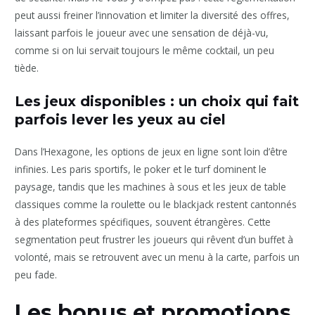
peut aussi freiner l’innovation et limiter la diversité des offres,
laissant parfois le joueur avec une sensation de déjà-vu,
comme si on lui servait toujours le même cocktail, un peu
tiède.
Les jeux disponibles : un choix qui fait
parfois lever les yeux au ciel
Dans l’Hexagone, les options de jeux en ligne sont loin d’être
infinies. Les paris sportifs, le poker et le turf dominent le
paysage, tandis que les machines à sous et les jeux de table
classiques comme la roulette ou le blackjack restent cantonnés
à des plateformes spécifiques, souvent étrangères. Cette
segmentation peut frustrer les joueurs qui rêvent d’un buffet à
volonté, mais se retrouvent avec un menu à la carte, parfois un
peu fade.
Les bonus et promotions