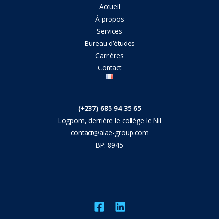
Accueil
À propos
Services
Bureau d’études
Carrières
Contact
(+237)
686 94 35 65
Logpom, derrière le collège le Nil
contact@alae-group.com
BP: 8945