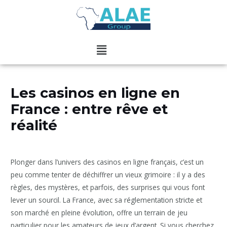
Aller
au
contenu
Menu
Les casinos en ligne en
France : entre rêve et
réalité
/
Uncategorized
/ Par
aymeric aymeric
Plonger dans l’univers des casinos en ligne français, c’est un
peu comme tenter de déchiffrer un vieux grimoire : il y a des
règles, des mystères, et parfois, des surprises qui vous font
lever un sourcil. La France, avec sa réglementation stricte et
son marché en pleine évolution, offre un terrain de jeu
particulier pour les amateurs de jeux d’argent. Si vous cherchez