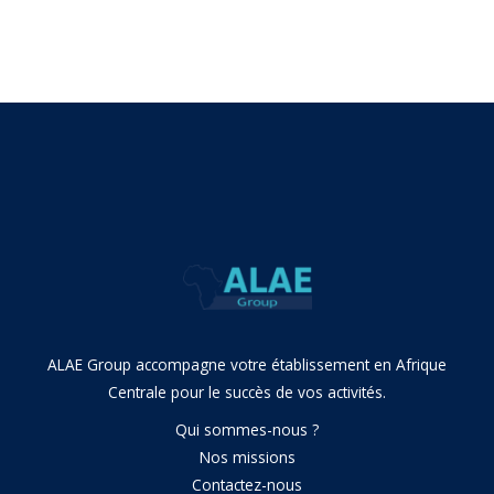
←
Article précédent
Article suivant
→
ALAE Group accompagne votre établissement en Afrique
Centrale pour le succès de vos activités.
Qui sommes-nous ?
Nos missions
Contactez-nous