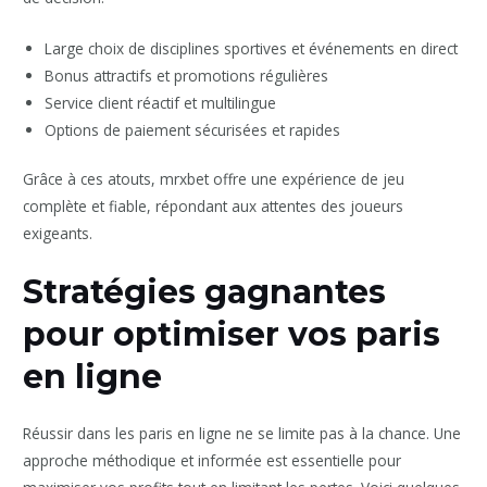
Large choix de disciplines sportives et événements en direct
Bonus attractifs et promotions régulières
Service client réactif et multilingue
Options de paiement sécurisées et rapides
Grâce à ces atouts, mrxbet offre une expérience de jeu
complète et fiable, répondant aux attentes des joueurs
exigeants.
Stratégies gagnantes
pour optimiser vos paris
en ligne
Réussir dans les paris en ligne ne se limite pas à la chance. Une
approche méthodique et informée est essentielle pour