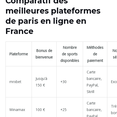
Comparatif des
meilleures plateformes
de paris en ligne en
France
Nombre
Méthodes
Bonus de
No
Plateforme
de sports
de
bienvenue
sé
disponibles
paiement
Carte
Jusqu’à
bancaire,
mrxbet
+30
Exc
150 €
PayPal,
Skrill
Carte
Trè
Winamax
100 €
+25
bancaire,
bo
PayPal