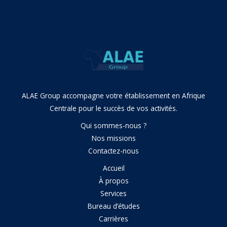
ALAE Group accompagne votre établissement en Afrique
Centrale pour le succès de vos activités.
Qui sommes-nous ?
Nos missions
Contactez-nous
Accueil
À propos
Services
Bureau d’études
Carrières