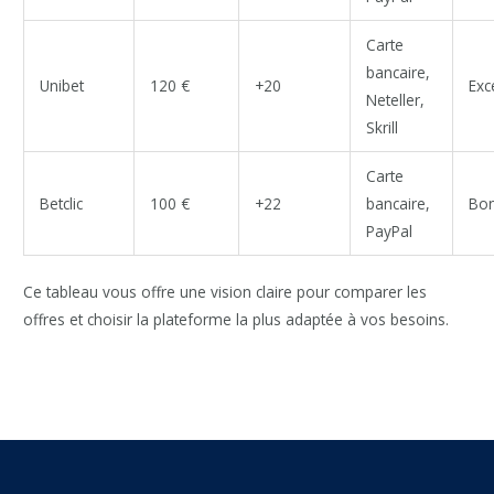
Carte
bancaire,
Unibet
120 €
+20
Exc
Neteller,
Skrill
Carte
Betclic
100 €
+22
bancaire,
Bo
PayPal
Ce tableau vous offre une vision claire pour comparer les
offres et choisir la plateforme la plus adaptée à vos besoins.
←
Article précédent
Article suivant
→