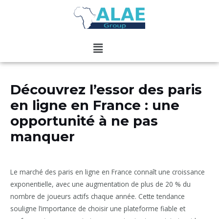
Aller
au
contenu
Menu
Découvrez l’essor des paris
en ligne en France : une
opportunité à ne pas
manquer
/
Uncategorized
/ Par
aymeric aymeric
Le marché des paris en ligne en France connaît une croissance
exponentielle, avec une augmentation de plus de 20 % du
nombre de joueurs actifs chaque année. Cette tendance
souligne l’importance de choisir une plateforme fiable et