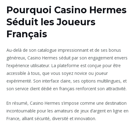
Pourquoi Casino Hermes
Séduit les Joueurs
Français
Au-delà de son catalogue impressionnant et de ses bonus
généreux, Casino Hermes séduit par son engagement envers
l’expérience utilisateur. La plateforme est conçue pour être
accessible à tous, que vous soyez novice ou joueur
expérimenté. Son interface claire, ses options multilingues, et
son service client dédié en français renforcent son attractivité.
En résumé, Casino Hermes s’impose comme une destination
incontournable pour les amateurs de jeux d’argent en ligne en
France, alliant sécurité, diversité et innovation.