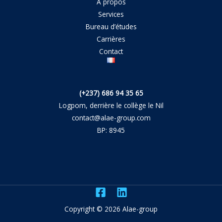
À propos
Services
Bureau d’études
Carrières
Contact
(+237)
686 94 35 65
Logpom, derrière le collège le Nil
contact@alae-group.com
BP: 8945
Copyright © 2026 Alae-group