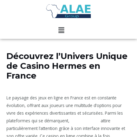
Aller
au
contenu
Menu
Découvrez l’Univers Unique
de Casino Hermes en
France
/
Uncategorized
/ Par
aymeric aymeric
Le paysage des jeux en ligne en France est en constante
évolution, offrant aux joueurs une multitude d’options pour
vivre des expériences divertissantes et sécurisées. Parmi les
plateformes qui se démarquent,
casino hermes
attire
particulièrement l’attention grâce à son interface innovante et
son offre variée. Ce casino en ligne combine à la fois