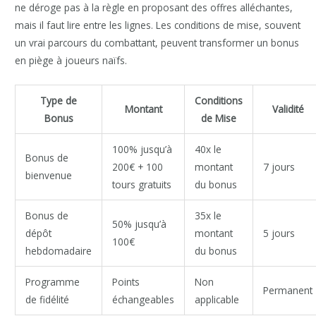
ne déroge pas à la règle en proposant des offres alléchantes,
mais il faut lire entre les lignes. Les conditions de mise, souvent
un vrai parcours du combattant, peuvent transformer un bonus
en piège à joueurs naïfs.
Type de
Conditions
Montant
Validité
Bonus
de Mise
100% jusqu’à
40x le
Bonus de
200€ + 100
montant
7 jours
bienvenue
tours gratuits
du bonus
Bonus de
35x le
50% jusqu’à
dépôt
montant
5 jours
100€
hebdomadaire
du bonus
Programme
Points
Non
Permanent
de fidélité
échangeables
applicable