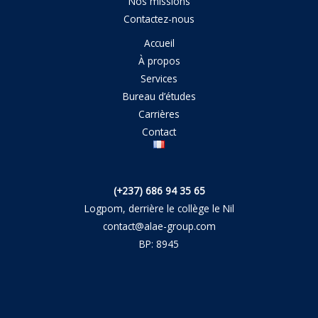
Nos missions
Contactez-nous
Accueil
À propos
Services
Bureau d’études
Carrières
Contact
(+237)
686 94 35 65
Logpom, derrière le collège le Nil
contact@alae-group.com
BP: 8945