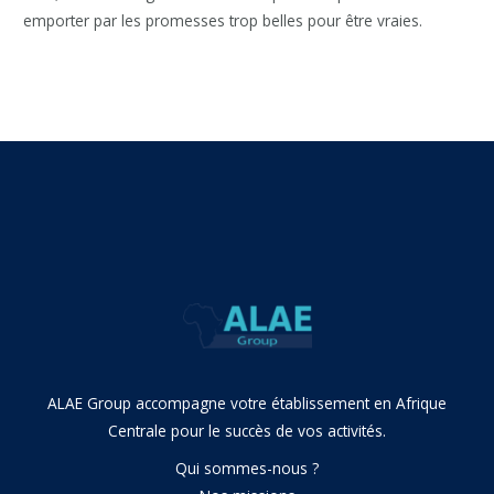
emporter par les promesses trop belles pour être vraies.
←
Article précédent
Article suivant
→
ALAE Group accompagne votre établissement en Afrique
Centrale pour le succès de vos activités.
Qui sommes-nous ?