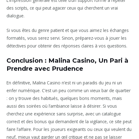
L’impression générale est celle d’un support formé à répéter
des scripts, ce qui peut agacer ceux qui cherchent un vrai
dialogue.
Si vous êtes du genre patient et que vous aimez les échanges
formatés, vous serez servi. Sinon, préparez-vous à jouer les
détectives pour obtenir des réponses claires à vos questions.
Conclusion : Malina Casino, Un Pari à
Prendre avec Prudence
En définitive, Malina Casino n’est ni un paradis du jeu ni un
enfer numérique. C’est un peu comme un vieux bar de quartier
: on y trouve des habitués, quelques bons moments, mais
aussi des soirées où l’ambiance laisse à désirer. Si vous
cherchez une expérience sans surprise, avec un catalogue
correct et des bonus qui demandent de la vigilance, ce site peut
faire l’affaire. Pour les joueurs exigeants ou ceux qui veulent du
neuf, mieux vaut garder un œil critique et ne pas se laisser