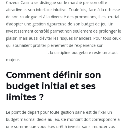
Cazeus Casino se distingue sur le marché par son offre
attractive et son interface intuitive. Toutefois, face à la richesse
de son catalogue et à la diversité des promotions, il est crucial
d’adopter une gestion rigoureuse de son budget de jeu. Un
investissement contrôlé permet non seulement de prolonger le
plaisir, mais aussi d’éviter les risques financiers. Pour tous ceux
qui souhaitent profiter pleinement de l’expérience sur
https://cazeus-france.fr
, la discipline budgétaire reste un atout
majeur.
Comment définir son
budget initial et ses
limites ?
Le point de départ pour toute gestion saine est de fixer un
budget maximal dédié au jeu. Ce montant doit correspondre à
une somme que vous êtes prêt à investir sans impacter vos