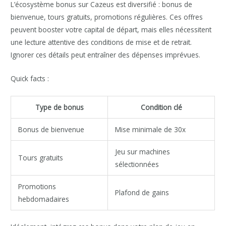
L’écosystème bonus sur Cazeus est diversifié : bonus de
bienvenue, tours gratuits, promotions régulières. Ces offres
peuvent booster votre capital de départ, mais elles nécessitent
une lecture attentive des conditions de mise et de retrait.
Ignorer ces détails peut entraîner des dépenses imprévues.
Quick facts :
Type de bonus
Condition clé
Bonus de bienvenue
Mise minimale de 30x
Jeu sur machines
Tours gratuits
sélectionnées
Promotions
Plafond de gains
hebdomadaires