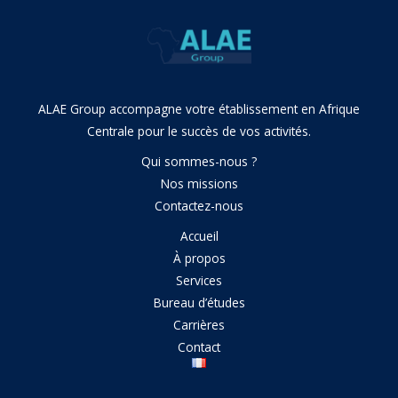
ALAE Group accompagne votre établissement en Afrique
Centrale pour le succès de vos activités.
Qui sommes-nous ?
Nos missions
Contactez-nous
Accueil
À propos
Services
Bureau d’études
Carrières
Contact