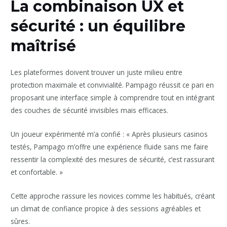
La combinaison UX et
sécurité : un équilibre
maîtrisé
Les plateformes doivent trouver un juste milieu entre
protection maximale et convivialité. Pampago réussit ce pari en
proposant une interface simple à comprendre tout en intégrant
des couches de sécurité invisibles mais efficaces.
Un joueur expérimenté m’a confié : « Après plusieurs casinos
testés, Pampago m’offre une expérience fluide sans me faire
ressentir la complexité des mesures de sécurité, c’est rassurant
et confortable. »
Cette approche rassure les novices comme les habitués, créant
un climat de confiance propice à des sessions agréables et
sûres.