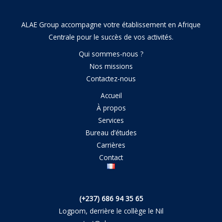
ALAE Group accompagne votre établissement en Afrique
Centrale pour le succès de vos activités.
Qui sommes-nous ?
Nos missions
Contactez-nous
Accueil
À propos
Services
Bureau d’études
Carrières
Contact
(+237)
686 94 35 65
Logpom, derrière le collège le Nil