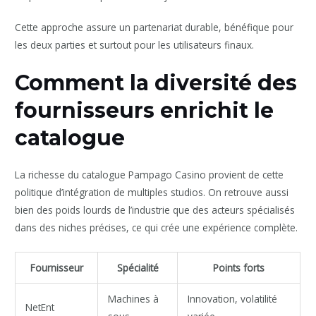
Cette approche assure un partenariat durable, bénéfique pour
les deux parties et surtout pour les utilisateurs finaux.
Comment la diversité des
fournisseurs enrichit le
catalogue
La richesse du catalogue Pampago Casino provient de cette
politique d’intégration de multiples studios. On retrouve aussi
bien des poids lourds de l’industrie que des acteurs spécialisés
dans des niches précises, ce qui crée une expérience complète.
Fournisseur
Spécialité
Points forts
Machines à
Innovation, volatilité
NetEnt