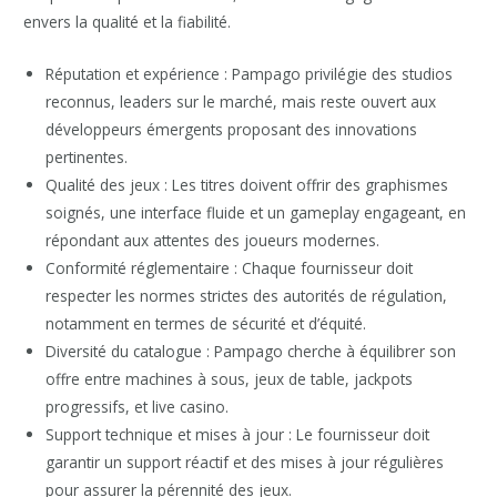
envers la qualité et la fiabilité.
Réputation et expérience : Pampago privilégie des studios
reconnus, leaders sur le marché, mais reste ouvert aux
développeurs émergents proposant des innovations
pertinentes.
Qualité des jeux : Les titres doivent offrir des graphismes
soignés, une interface fluide et un gameplay engageant, en
répondant aux attentes des joueurs modernes.
Conformité réglementaire : Chaque fournisseur doit
respecter les normes strictes des autorités de régulation,
notamment en termes de sécurité et d’équité.
Diversité du catalogue : Pampago cherche à équilibrer son
offre entre machines à sous, jeux de table, jackpots
progressifs, et live casino.
Support technique et mises à jour : Le fournisseur doit
garantir un support réactif et des mises à jour régulières
pour assurer la pérennité des jeux.