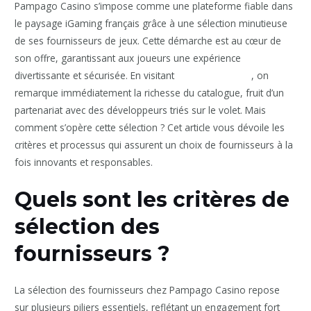
Pampago Casino s’impose comme une plateforme fiable dans
le paysage iGaming français grâce à une sélection minutieuse
de ses fournisseurs de jeux. Cette démarche est au cœur de
son offre, garantissant aux joueurs une expérience
divertissante et sécurisée. En visitant
pampago casino
, on
remarque immédiatement la richesse du catalogue, fruit d’un
partenariat avec des développeurs triés sur le volet. Mais
comment s’opère cette sélection ? Cet article vous dévoile les
critères et processus qui assurent un choix de fournisseurs à la
fois innovants et responsables.
Quels sont les critères de
sélection des
fournisseurs ?
La sélection des fournisseurs chez Pampago Casino repose
sur plusieurs piliers essentiels, reflétant un engagement fort