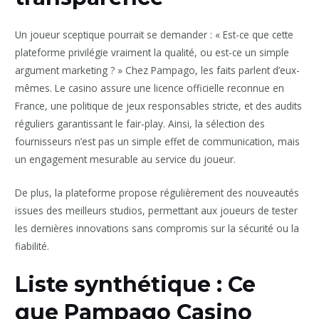
Un joueur sceptique pourrait se demander : « Est-ce que cette
plateforme privilégie vraiment la qualité, ou est-ce un simple
argument marketing ? » Chez Pampago, les faits parlent d’eux-
mêmes. Le casino assure une licence officielle reconnue en
France, une politique de jeux responsables stricte, et des audits
réguliers garantissant le fair-play. Ainsi, la sélection des
fournisseurs n’est pas un simple effet de communication, mais
un engagement mesurable au service du joueur.
De plus, la plateforme propose régulièrement des nouveautés
issues des meilleurs studios, permettant aux joueurs de tester
les dernières innovations sans compromis sur la sécurité ou la
fiabilité.
Liste synthétique : Ce
que Pampago Casino