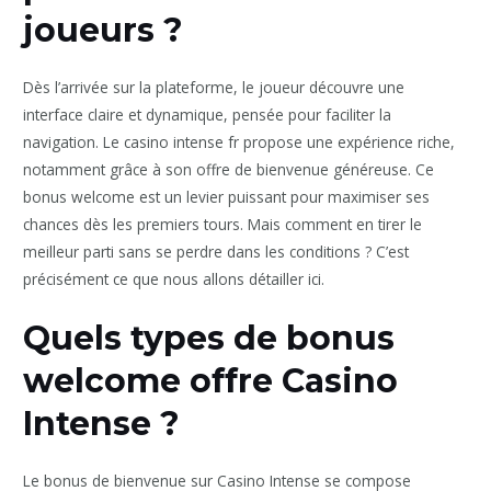
joueurs ?
Dès l’arrivée sur la plateforme, le joueur découvre une
interface claire et dynamique, pensée pour faciliter la
navigation. Le casino intense fr propose une expérience riche,
notamment grâce à son offre de bienvenue généreuse. Ce
bonus welcome est un levier puissant pour maximiser ses
chances dès les premiers tours. Mais comment en tirer le
meilleur parti sans se perdre dans les conditions ? C’est
précisément ce que nous allons détailler ici.
Quels types de bonus
welcome offre Casino
Intense ?
Le bonus de bienvenue sur Casino Intense se compose