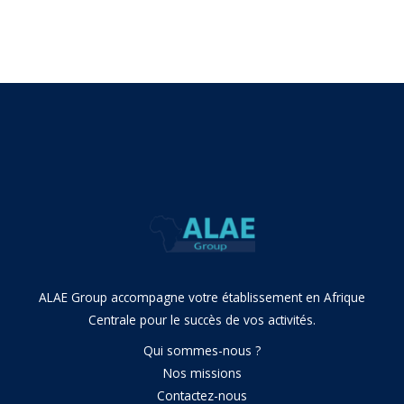
←
Article précédent
Article suivant
→
ALAE Group accompagne votre établissement en Afrique
Centrale pour le succès de vos activités.
Qui sommes-nous ?
Nos missions
Contactez-nous