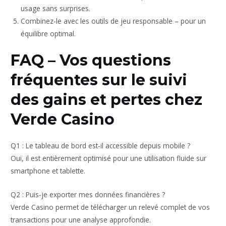
usage sans surprises.
Combinez-le avec les outils de jeu responsable – pour un
équilibre optimal.
FAQ – Vos questions
fréquentes sur le suivi
des gains et pertes chez
Verde Casino
Q1 : Le tableau de bord est-il accessible depuis mobile ?
Oui, il est entièrement optimisé pour une utilisation fluide sur
smartphone et tablette.
Q2 : Puis-je exporter mes données financières ?
Verde Casino permet de télécharger un relevé complet de vos
transactions pour une analyse approfondie.