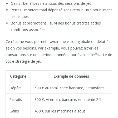
Gains : bénéfices nets issus des sessions de jeu.
Pertes : montant total dépensé sans retour, utile pour limiter
les risques.
Bonus et promotions : suivi des bonus crédités et des
conditions associées.
Ce résumé vous permet d’avoir une vision globale ou détaillée
selon vos besoins. Par exemple, vous pouvez filtrer les
transactions sur une période donnée pour évaluer l’efficacité de
votre stratégie de jeu.
Catégorie
Exemple de données
Dépôts
500 € au total, carte bancaire, 3 transferts
Retraits
300 €, virement bancaire, en attente 24h
Gains
450 € sur les machines à sous