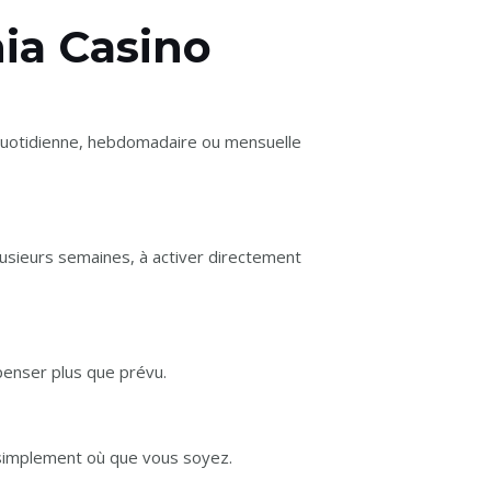
ia Casino
e quotidienne, hebdomadaire ou mensuelle
lusieurs semaines, à activer directement
épenser plus que prévu.
s simplement où que vous soyez.