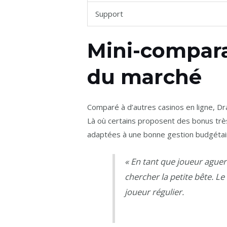
Support
Mini-compara
du marché
Comparé à d’autres casinos en ligne, Dra
Là où certains proposent des bonus très
adaptées à une bonne gestion budgétai
« En tant que joueur aguer
chercher la petite bête. Le
joueur régulier.