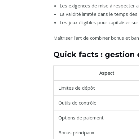
Les exigences de mise à respecter av
La validité limitée dans le temps des 
Les jeux éligibles pour capitaliser su
Maîtriser l’art de combiner bonus et ban
Quick facts : gestio
Aspect
Limites de dépôt
Outils de contrôle
Options de paiement
Bonus principaux