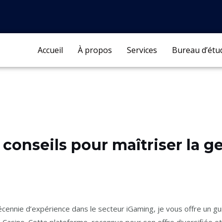
Accueil
À propos
Services
Bureau d’étu
 conseils pour maîtriser la 
ennie d’expérience dans le secteur iGaming, je vous offre un gu