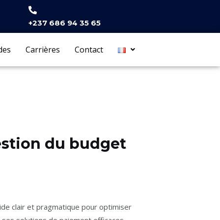
+237 686 94 35 65
des
Carrières
Contact
gestion du budget
ide clair et pragmatique pour optimiser