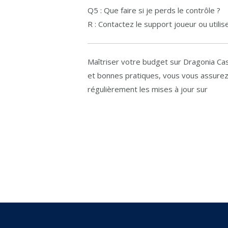
Q5 : Que faire si je perds le contrôle ?
R : Contactez le support joueur ou utilis
Maîtriser votre budget sur Dragonia Casi
et bonnes pratiques, vous vous assurez 
régulièrement les mises à jour sur
https
←
Article précédent