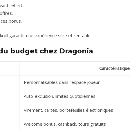
ant retrait.
offres.
r ces bonus.
kroll garantit une expérience sûre et rentable.
n du budget chez Dragonia
Caractéristique
Personnalisables dans l’espace joueur
Auto-exclusion, limites quotidiennes
Virement, cartes, portefeuilles électroniques
Welcome bonus, cashback, tours gratuits