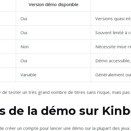
Version démo disponible
Oui
Versions quasi in
Oui
Souvent limité à 
Non
Nécessite mise rée
Oui
Démo accessible, 
Variable
Généralement oui 
le de tester un très grand nombre de titres sans risque, mais pas
s de la démo sur Kinb
 de créer un compte pour lancer une démo sur la plupart des jeux.