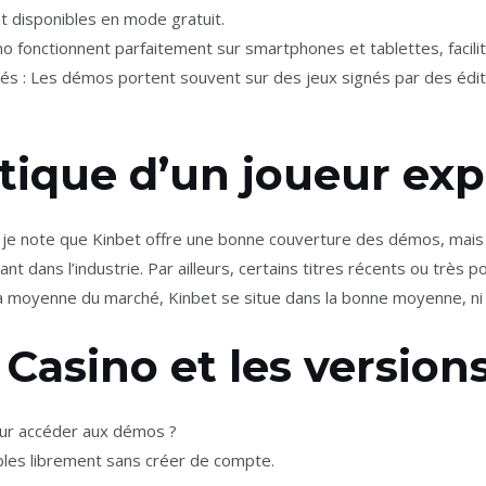
t disponibles en mode gratuit.
o fonctionnent parfaitement sur smartphones et tablettes, facilit
 : Les démos portent souvent sur des jeux signés par des éditeu
itique d’un joueur ex
 je note que Kinbet offre une bonne couverture des démos, mais 
ant dans l’industrie. Par ailleurs, certains titres récents ou très 
a moyenne du marché, Kinbet se situe dans la bonne moyenne, ni tro
 Casino et les versio
pour accéder aux démos ?
bles librement sans créer de compte.