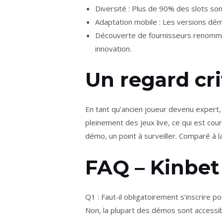
Diversité : Plus de 90% des slots son
Adaptation mobile : Les versions dém
Découverte de fournisseurs renommés
innovation.
Un regard cr
En tant qu’ancien joueur devenu expert,
pleinement des jeux live, ce qui est cour
démo, un point à surveiller. Comparé à l
FAQ – Kinbet
Q1 : Faut-il obligatoirement s’inscrire 
Non, la plupart des démos sont accessi