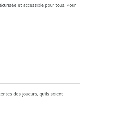
curisée et accessible pour tous. Pour
.
entes des joueurs, qu’ils soient