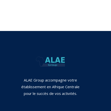
←
Article précédent
ALAE Group accompagne votre
établissement en Afrique Centrale
pour le succès de vos activités.