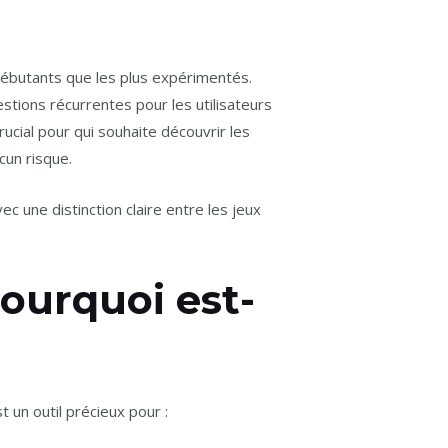
débutants que les plus expérimentés.
estions récurrentes pour les utilisateurs
rucial pour qui souhaite découvrir les
cun risque.
ec une distinction claire entre les jeux
ourquoi est-
 un outil précieux pour :