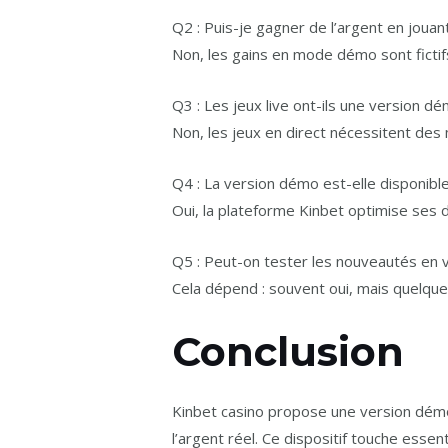
Q2 : Puis-je gagner de l’argent en jou
Non, les gains en mode démo sont fictif
Q3 : Les jeux live ont-ils une version d
Non, les jeux en direct nécessitent des
Q4 : La version démo est-elle disponible
Oui, la plateforme Kinbet optimise ses 
Q5 : Peut-on tester les nouveautés en 
Cela dépend : souvent oui, mais quelque
Conclusion
Kinbet casino propose une version démo 
l’argent réel. Ce dispositif touche essen