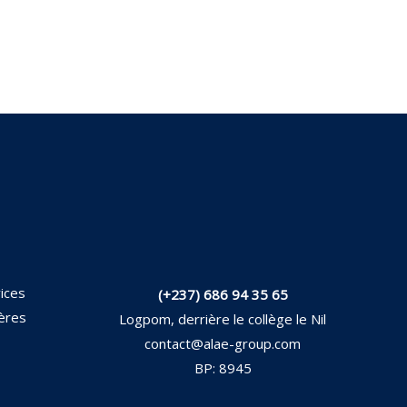
Article suivant
→
ices
(+237)
686 94 35 65
ières
Logpom, derrière le collège le Nil
contact@alae-group.com
BP: 8945