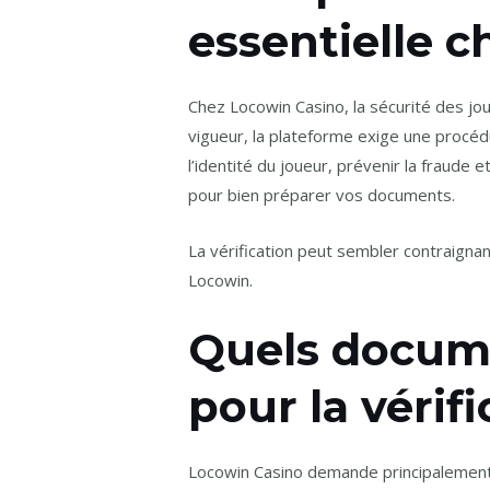
essentielle 
Chez Locowin Casino, la sécurité des jo
vigueur, la plateforme exige une procéd
l’identité du joueur, prévenir la fraude
pour bien préparer vos documents.
La vérification peut sembler contraigna
Locowin.
Quels docume
pour la vérifi
Locowin Casino demande principalement d