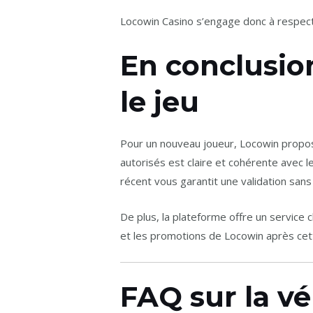
Locowin Casino s’engage donc à respecte
En conclusion
le jeu
Pour un nouveau joueur, Locowin propose
autorisés est claire et cohérente avec l
récent vous garantit une validation san
De plus, la plateforme offre un service c
et les promotions de Locowin après ce
FAQ sur la v