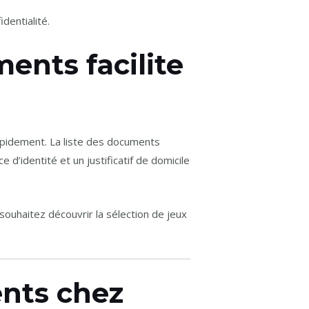
dentialité.
ents facilite
rapidement. La liste des documents
d’identité et un justificatif de domicile
s souhaitez découvrir la sélection de jeux
ents chez