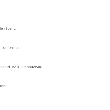
le récent.
t conformes.
 soumettez-le de nouveau.
ins.