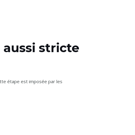
 aussi stricte
ette étape est imposée par les