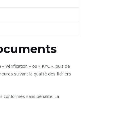
documents
« Vérification » ou « KYC », puis de
eures suivant la qualité des fichiers
es conformes sans pénalité. La