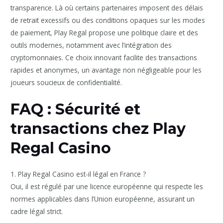
transparence. Là où certains partenaires imposent des délais
de retrait excessifs ou des conditions opaques sur les modes
de paiement, Play Regal propose une politique claire et des
outils modernes, notamment avec l’intégration des
cryptomonnaies. Ce choix innovant facilite des transactions
rapides et anonymes, un avantage non négligeable pour les
joueurs soucieux de confidentialité.
FAQ : Sécurité et
transactions chez Play
Regal Casino
1. Play Regal Casino est-il légal en France ?
Oui, il est régulé par une licence européenne qui respecte les
normes applicables dans l’Union européenne, assurant un
cadre légal strict.