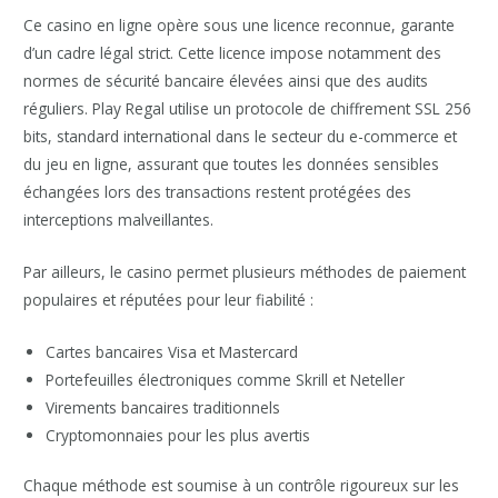
Ce casino en ligne opère sous une licence reconnue, garante
d’un cadre légal strict. Cette licence impose notamment des
normes de sécurité bancaire élevées ainsi que des audits
réguliers. Play Regal utilise un protocole de chiffrement SSL 256
bits, standard international dans le secteur du e-commerce et
du jeu en ligne, assurant que toutes les données sensibles
échangées lors des transactions restent protégées des
interceptions malveillantes.
Par ailleurs, le casino permet plusieurs méthodes de paiement
populaires et réputées pour leur fiabilité :
Cartes bancaires Visa et Mastercard
Portefeuilles électroniques comme Skrill et Neteller
Virements bancaires traditionnels
Cryptomonnaies pour les plus avertis
Chaque méthode est soumise à un contrôle rigoureux sur les