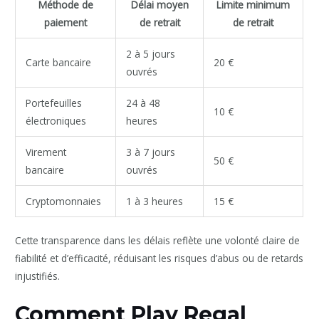
Méthode de
Délai moyen
Limite minimum
paiement
de retrait
de retrait
2 à 5 jours
Carte bancaire
20 €
ouvrés
Portefeuilles
24 à 48
10 €
électroniques
heures
Virement
3 à 7 jours
50 €
bancaire
ouvrés
Cryptomonnaies
1 à 3 heures
15 €
Cette transparence dans les délais reflète une volonté claire de
fiabilité et d’efficacité, réduisant les risques d’abus ou de retards
injustifiés.
Comment Play Regal