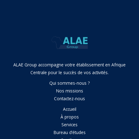
ALAE Group accompagne votre établissement en Afrique
Centrale pour le succès de vos activités.
Qui sommes-nous ?
Nos missions
Contactez-nous
Accueil
À propos
Services
Bureau d’études