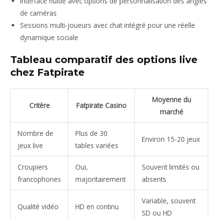
Interface fluide avec options de personnalisation des angles
de caméras
Sessions multi-joueurs avec chat intégré pour une réelle
dynamique sociale
Tableau comparatif des options live
chez Fatpirate
Moyenne du
Critère
Fatpirate Casino
marché
Nombre de
Plus de 30
Environ 15-20 jeux
jeux live
tables variées
Croupiers
Oui,
Souvent limités ou
francophones
majoritairement
absents
Variable, souvent
Qualité vidéo
HD en continu
SD ou HD