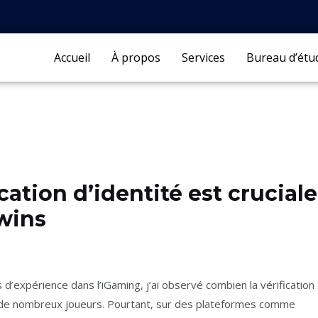
Accueil
À propos
Services
Bureau d’étu
cation d’identité est cruciale
wins
d’expérience dans l’iGaming, j’ai observé combien la vérificatio
par de nombreux joueurs. Pourtant, sur des plateformes comme
tur