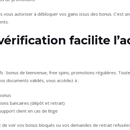
s vous autoriser à débloquer vos gains issus des bonus. C’est u
ents.
rification facilite l’
s : bonus de bienvenue, free spins, promotions régulières. Toutef
 vos documents validés, vous accédez à :
 bonus
ions bancaires (dépôt et retrait)
upport client en cas de litige
z de voir vos bonus bloqués ou vos demandes de retrait refusées