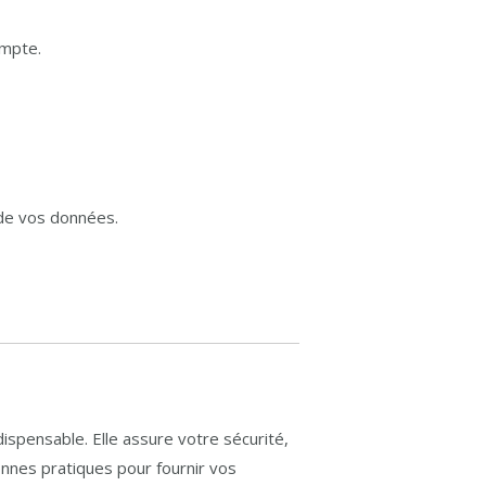
ompte.
 de vos données.
ispensable. Elle assure votre sécurité,
onnes pratiques pour fournir vos