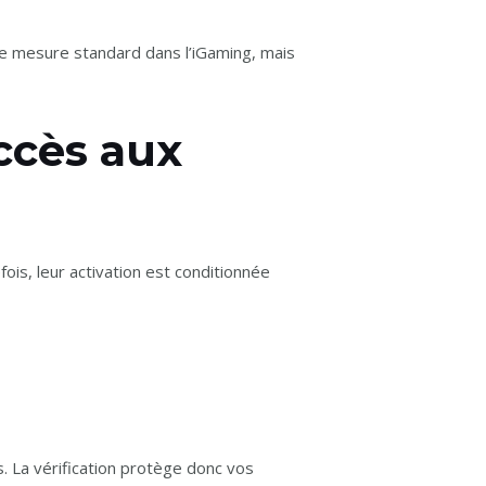
ne mesure standard dans l’iGaming, mais
accès aux
ois, leur activation est conditionnée
. La vérification protège donc vos