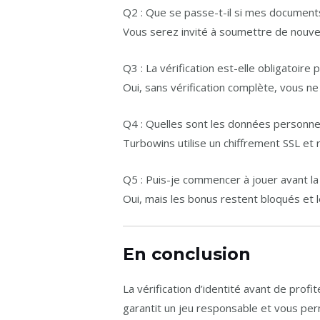
Q2 : Que se passe-t-il si mes document
Vous serez invité à soumettre de nouv
Q3 : La vérification est-elle obligatoire 
Oui, sans vérification complète, vous n
Q4 : Quelles sont les données personne
Turbowins utilise un chiffrement SSL et
Q5 : Puis-je commencer à jouer avant la 
Oui, mais les bonus restent bloqués et le
En conclusion
La vérification d’identité avant de prof
garantit un jeu responsable et vous per