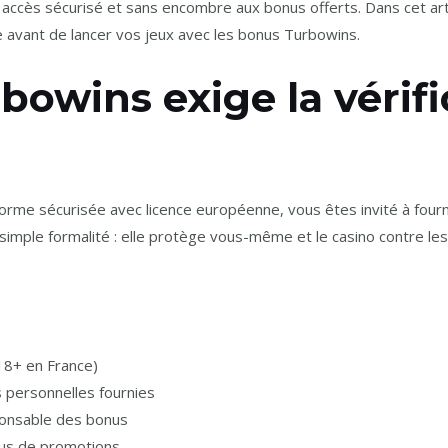
 accès sécurisé et sans encombre aux bonus offerts. Dans cet arti
 avant de lancer vos jeux avec les bonus Turbowins.
owins exige la vérifi
teforme sécurisée avec licence européenne, vous êtes invité à fo
simple formalité : elle protège vous-même et le casino contre les
18+ en France)
ns personnelles fournies
sponsable des bonus
bus de promotions