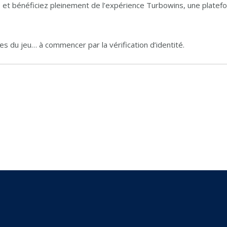
 bénéficiez pleinement de l’expérience Turbowins, une plateforme 
les du jeu… à commencer par la vérification d’identité.