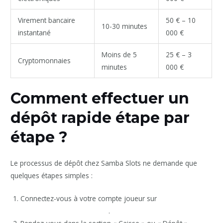
Virement bancaire
50 € – 10
10-30 minutes
instantané
000 €
Moins de 5
25 € – 3
Cryptomonnaies
minutes
000 €
Comment effectuer un
dépôt rapide étape par
étape ?
Le processus de dépôt chez Samba Slots ne demande que
quelques étapes simples :
Connectez-vous à votre compte joueur sur
https://casinosambaslots.fr/
.