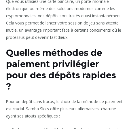
Que vous utilisiez une carte bancaire, un porte-monnaie
électronique ou même des solutions modernes comme les
cryptomonnaies, vos dépôts sont traités quasi instantanément.
Cela vous permet de lancer votre session de jeu sans attente
inutile, un avantage important face à certains concurrents où le
processus peut devenir fastidieux.
Quelles méthodes de
paiement privilégier
pour des dépôts rapides
?
Pour un dépôt sans tracas, le choix de la méthode de paiement
est crucial. Samba Slots offre plusieurs alternatives, chacune
ayant ses atouts spécifiques :