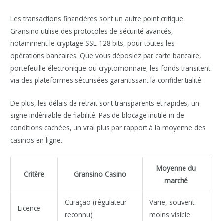
Les transactions financières sont un autre point critique.
Gransino utilise des protocoles de sécurité avancés,
notamment le cryptage SSL 128 bits, pour toutes les
opérations bancaires. Que vous déposiez par carte bancaire,
portefeuille électronique ou cryptomonnaie, les fonds transitent
via des plateformes sécurisées garantissant la confidentialité.
De plus, les délais de retrait sont transparents et rapides, un
signe indéniable de fiabilité. Pas de blocage inutile ni de
conditions cachées, un vrai plus par rapport à la moyenne des
casinos en ligne.
Moyenne du
Critère
Gransino Casino
marché
Curaçao (régulateur
Varie, souvent
Licence
reconnu)
moins visible