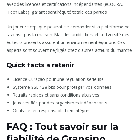
avec des licences et certifications indépendantes (eCOGRA,
iTech Labs), garantissant l’équité totale des parties.
Un joueur sceptique pourrait se demander si la plateforme ne
favorise pas la maison. Mais les audits tiers et la diversité des
éditeurs présents assurent un environnement équilibré. Ces
aspects sont souvent négligés chez d’autres acteurs du marché.
Quick facts à retenir
Licence Curaçao pour une régulation sérieuse
Système SSL 128 bits pour protéger vos données
Retraits rapides et sans conditions abusives
Jeux certifiés par des organismes indépendants
Outils de jeu responsable bien intégrés
FAQ : Tout savoir sur la
fiabilité de Gransino