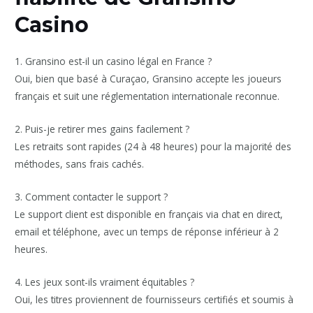
Casino
1. Gransino est-il un casino légal en France ?
Oui, bien que basé à Curaçao, Gransino accepte les joueurs
français et suit une réglementation internationale reconnue.
2. Puis-je retirer mes gains facilement ?
Les retraits sont rapides (24 à 48 heures) pour la majorité des
méthodes, sans frais cachés.
3. Comment contacter le support ?
Le support client est disponible en français via chat en direct,
email et téléphone, avec un temps de réponse inférieur à 2
heures.
4. Les jeux sont-ils vraiment équitables ?
Oui, les titres proviennent de fournisseurs certifiés et soumis à