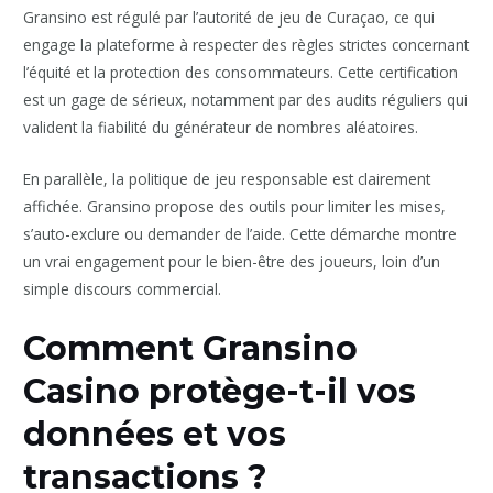
Gransino est régulé par l’autorité de jeu de Curaçao, ce qui
engage la plateforme à respecter des règles strictes concernant
l’équité et la protection des consommateurs. Cette certification
est un gage de sérieux, notamment par des audits réguliers qui
valident la fiabilité du générateur de nombres aléatoires.
En parallèle, la politique de jeu responsable est clairement
affichée. Gransino propose des outils pour limiter les mises,
s’auto-exclure ou demander de l’aide. Cette démarche montre
un vrai engagement pour le bien-être des joueurs, loin d’un
simple discours commercial.
Comment Gransino
Casino protège-t-il vos
données et vos
transactions ?