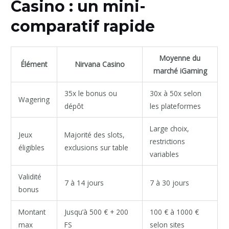
Casino : un mini-
comparatif rapide
Moyenne du
Élément
Nirvana Casino
marché iGaming
35x le bonus ou
30x à 50x selon
Wagering
dépôt
les plateformes
Large choix,
Jeux
Majorité des slots,
restrictions
éligibles
exclusions sur table
variables
Validité
7 à 14 jours
7 à 30 jours
bonus
Montant
Jusqu’à 500 € + 200
100 € à 1000 €
max
FS
selon sites