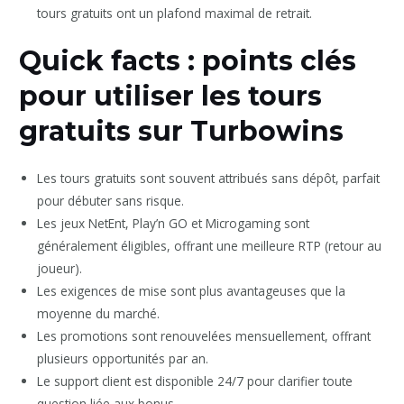
tours gratuits ont un plafond maximal de retrait.
Quick facts : points clés
pour utiliser les tours
gratuits sur Turbowins
Les tours gratuits sont souvent attribués sans dépôt, parfait
pour débuter sans risque.
Les jeux NetEnt, Play’n GO et Microgaming sont
généralement éligibles, offrant une meilleure RTP (retour au
joueur).
Les exigences de mise sont plus avantageuses que la
moyenne du marché.
Les promotions sont renouvelées mensuellement, offrant
plusieurs opportunités par an.
Le support client est disponible 24/7 pour clarifier toute
question liée aux bonus.