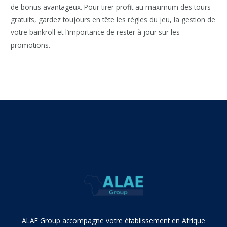
de bonus avantageux. Pour tirer profit au maximum des tours
gratuits, gardez toujours en tête les règles du jeu, la gestion de
votre bankroll et l’importance de rester à jour sur les
promotions.
←
Article précédent
Article suivant
→
ALAE Group accompagne votre établissement en Afrique