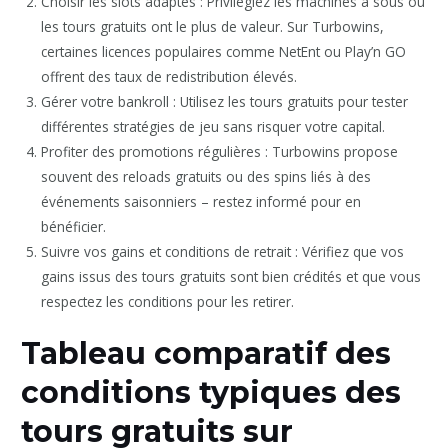
Choisir les slots adaptés : Privilégiez les machines à sous où
les tours gratuits ont le plus de valeur. Sur Turbowins,
certaines licences populaires comme NetEnt ou Play’n GO
offrent des taux de redistribution élevés.
Gérer votre bankroll : Utilisez les tours gratuits pour tester
différentes stratégies de jeu sans risquer votre capital.
Profiter des promotions régulières : Turbowins propose
souvent des reloads gratuits ou des spins liés à des
événements saisonniers – restez informé pour en
bénéficier.
Suivre vos gains et conditions de retrait : Vérifiez que vos
gains issus des tours gratuits sont bien crédités et que vous
respectez les conditions pour les retirer.
Tableau comparatif des
conditions typiques des
tours gratuits sur