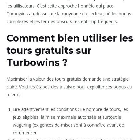
les utilisateurs. C’est cette approche honnête qui place
Turbowins au-dessus de la moyenne du secteur, où les bonus
complexes et les termes obscurs restent trop fréquents.
Comment bien utiliser les
tours gratuits sur
Turbowins ?
Maximiser la valeur des tours gratuits demande une stratégie
claire. Voici les étapes clés à suivre pour exploiter ces bonus au
mieux :
Lire attentivement les conditions : Le nombre de tours, les
jeux éligibles, la mise maximale autorisée et surtout le
wagering (exigences de mise) sont à connaître avant de
commencer.