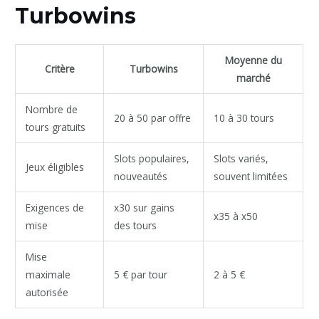
Turbowins
Moyenne du
Critère
Turbowins
marché
Nombre de
20 à 50 par offre
10 à 30 tours
tours gratuits
Slots populaires,
Slots variés,
Jeux éligibles
nouveautés
souvent limitées
Exigences de
x30 sur gains
x35 à x50
mise
des tours
Mise
maximale
5 € par tour
2 à 5 €
autorisée