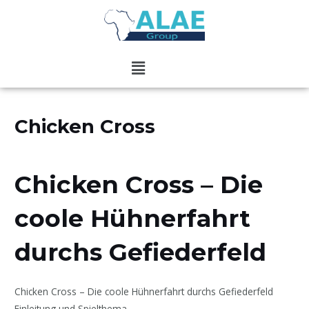
Aller
au
contenu
Menu
Chicken Cross
/
Uncategorized
/ Par
jael
Chicken Cross – Die
coole Hühnerfahrt
durchs Gefiederfeld
Chicken Cross – Die coole Hühnerfahrt durchs Gefiederfeld
Einleitung und Spielthema