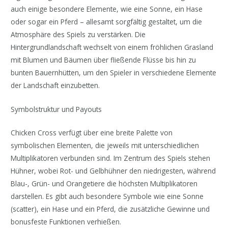
auch einige besondere Elemente, wie eine Sonne, ein Hase
oder sogar ein Pferd – allesamt sorgfältig gestaltet, um die
Atmosphäre des Spiels zu verstärken. Die
Hintergrundlandschaft wechselt von einem fröhlichen Grasland
mit Blumen und Bäumen über fließende Flüsse bis hin zu
bunten Bauernhütten, um den Spieler in verschiedene Elemente
der Landschaft einzubetten.
Symbolstruktur und Payouts
Chicken Cross verfügt über eine breite Palette von
symbolischen Elementen, die jeweils mit unterschiedlichen
Multiplikatoren verbunden sind. Im Zentrum des Spiels stehen
Hühner, wobei Rot- und Gelbhühner den niedrigesten, während
Blau-, Grün- und Orangetiere die höchsten Multiplikatoren
darstellen. Es gibt auch besondere Symbole wie eine Sonne
(scatter), ein Hase und ein Pferd, die zusätzliche Gewinne und
bonusfeste Funktionen verhießen.