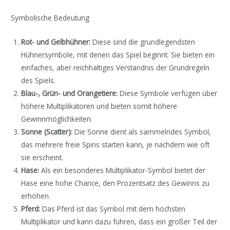
Symbolische Bedeutung
Rot- und Gelbhühner:
Diese sind die grundlegendsten
Hühnersymbole, mit denen das Spiel beginnt. Sie bieten ein
einfaches, aber reichhaltiges Verständnis der Grundregeln
des Spiels.
Blau-, Grün- und Orangetiere:
Diese Symbole verfügen über
höhere Multiplikatoren und bieten somit höhere
Gewinnmöglichkeiten.
Sonne (Scatter):
Die Sonne dient als sammelndes Symbol,
das mehrere freie Spins starten kann, je nachdem wie oft
sie erscheint.
Hase:
Als ein besonderes Multiplikator-Symbol bietet der
Hase eine hohe Chance, den Prozentsatz des Gewinns zu
erhöhen.
Pferd:
Das Pferd ist das Symbol mit dem höchsten
Multiplikator und kann dazu führen, dass ein großer Teil der