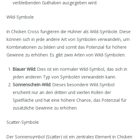
verbleibenden Guthaben ausgegeben wird.
Wild-Symbole
In Chicken Cross fungieren die Hühner als Wild-Symbole. Diese
können sich in jede andere Art von Symbolen verwandeln, um
Kombinationen zu bilden und somit das Potenzial für höhere
Gewinne zu erhöhen. Es gibt zwei Arten von Wild-Symbolen:
Blauer Wild:
Dies ist ein normaler Wild-Symbol, das sich in
jeden anderen Typ von Symbolen verwandeln kann.
Sonnenschein-Wild:
Dieses besondere Wild-Symbol
erscheint nur an den dritten und vierten Rollen der
Spielfläche und hat eine höhere Chance, das Potenzial für
zusätzliche Gewinne zu erhöhen.
Scatter-Symbole
Der Sonnensymbol (Scatter) ist ein zentrales Element in Chicken