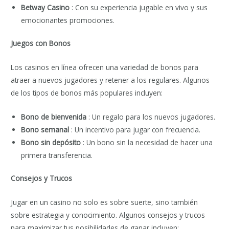
Betway Casino
: Con su experiencia jugable en vivo y sus
emocionantes promociones.
Juegos con Bonos
Los casinos en línea ofrecen una variedad de bonos para
atraer a nuevos jugadores y retener a los regulares. Algunos
de los tipos de bonos más populares incluyen:
Bono de bienvenida
: Un regalo para los nuevos jugadores.
Bono semanal
: Un incentivo para jugar con frecuencia.
Bono sin depósito
: Un bono sin la necesidad de hacer una
primera transferencia.
Consejos y Trucos
Jugar en un casino no solo es sobre suerte, sino también
sobre estrategia y conocimiento. Algunos consejos y trucos
para maximizar tus posibilidades de ganar incluyen: