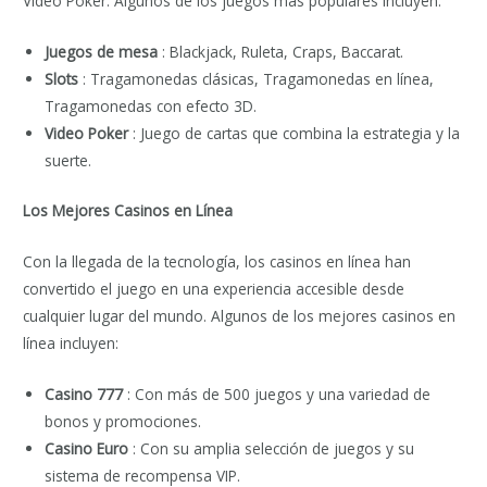
Video Poker. Algunos de los juegos más populares incluyen:
Juegos de mesa
: Blackjack, Ruleta, Craps, Baccarat.
Slots
: Tragamonedas clásicas, Tragamonedas en línea,
Tragamonedas con efecto 3D.
Video Poker
: Juego de cartas que combina la estrategia y la
suerte.
Los Mejores Casinos en Línea
Con la llegada de la tecnología, los casinos en línea han
convertido el juego en una experiencia accesible desde
cualquier lugar del mundo. Algunos de los mejores casinos en
línea incluyen:
Casino 777
: Con más de 500 juegos y una variedad de
bonos y promociones.
Casino Euro
: Con su amplia selección de juegos y su
sistema de recompensa VIP.