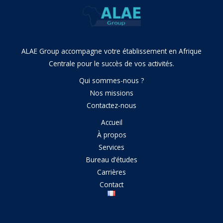
ALAE Group accompagne votre établissement en Afrique
Centrale pour le succès de vos activités.
Qui sommes-nous ?
Nos missions
Contactez-nous
Accueil
À propos
Services
Bureau d’études
Carrières
Contact