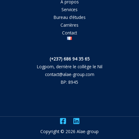
À propos
Services
Bureau d’études
Carrières
Contact
(+237)
686 94 35 65
Logpom, derrière le collège le Nil
contact@alae-group.com
BP: 8945
Copyright © 2026 Alae-group