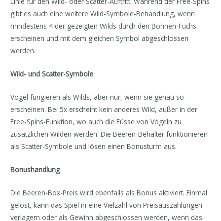
Linie für den Wild- oder Scatter-Auftritt. Während der Free-Spins
gibt es auch eine weitere Wild-Symbole-Behandlung, wenn
mindestens 4 der gezeigten Wilds durch den Bohnen-Fuchs
erscheinen und mit dem gleichen Symbol abgeschlossen
werden.
Wild- und Scatter-Symbole
Vögel fungieren als Wilds, aber nur, wenn sie genau so
erscheinen. Bei 5x erscheint kein anderes Wild, außer in der
Free-Spins-Funktion, wo auch die Füsse von Vögeln zu
zusätzlichen Wilden werden. Die Beeren-Behälter funktionieren
als Scatter-Symbole und lösen einen Bonusturm aus.
Bonushandlung
Die Beeren-Box-Preis wird ebenfalls als Bonus aktiviert. Einmal
gelöst, kann das Spiel in eine Vielzahl von Preisauszahlungen
verlagern oder als Gewinn abgeschlossen werden, wenn das