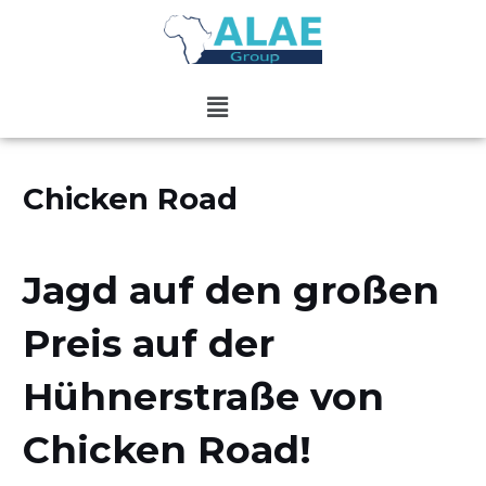
Aller
au
contenu
Menu
Chicken Road
/
Uncategorized
/ Par
jael
Jagd auf den großen
Preis auf der
Hühnerstraße von
Chicken Road!