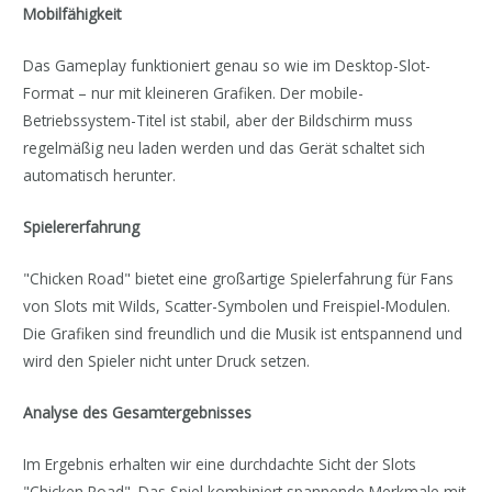
Mobilfähigkeit
Das Gameplay funktioniert genau so wie im Desktop-Slot-
Format – nur mit kleineren Grafiken. Der mobile-
Betriebssystem-Titel ist stabil, aber der Bildschirm muss
regelmäßig neu laden werden und das Gerät schaltet sich
automatisch herunter.
Spielererfahrung
"Chicken Road" bietet eine großartige Spielerfahrung für Fans
von Slots mit Wilds, Scatter-Symbolen und Freispiel-Modulen.
Die Grafiken sind freundlich und die Musik ist entspannend und
wird den Spieler nicht unter Druck setzen.
Analyse des Gesamtergebnisses
Im Ergebnis erhalten wir eine durchdachte Sicht der Slots
"Chicken Road". Das Spiel kombiniert spannende Merkmale mit