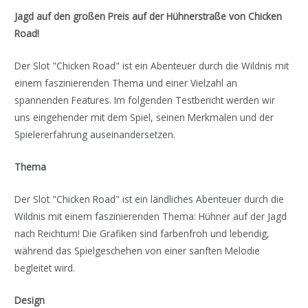
Jagd auf den großen Preis auf der Hühnerstraße von Chicken
Road!
Der Slot "Chicken Road" ist ein Abenteuer durch die Wildnis mit
einem faszinierenden Thema und einer Vielzahl an
spannenden Features. Im folgenden Testbericht werden wir
uns eingehender mit dem Spiel, seinen Merkmalen und der
Spielererfahrung auseinandersetzen.
Thema
Der Slot "Chicken Road" ist ein ländliches Abenteuer durch die
Wildnis mit einem faszinierenden Thema: Hühner auf der Jagd
nach Reichtum! Die Grafiken sind farbenfroh und lebendig,
während das Spielgeschehen von einer sanften Melodie
begleitet wird.
Design