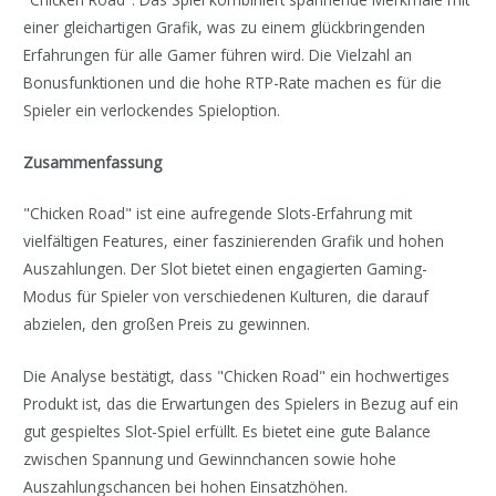
einer gleichartigen Grafik, was zu einem glückbringenden
Erfahrungen für alle Gamer führen wird. Die Vielzahl an
Bonusfunktionen und die hohe RTP-Rate machen es für die
Spieler ein verlockendes Spieloption.
Zusammenfassung
"Chicken Road" ist eine aufregende Slots-Erfahrung mit
vielfältigen Features, einer faszinierenden Grafik und hohen
Auszahlungen. Der Slot bietet einen engagierten Gaming-
Modus für Spieler von verschiedenen Kulturen, die darauf
abzielen, den großen Preis zu gewinnen.
Die Analyse bestätigt, dass "Chicken Road" ein hochwertiges
Produkt ist, das die Erwartungen des Spielers in Bezug auf ein
gut gespieltes Slot-Spiel erfüllt. Es bietet eine gute Balance
zwischen Spannung und Gewinnchancen sowie hohe
Auszahlungschancen bei hohen Einsatzhöhen.