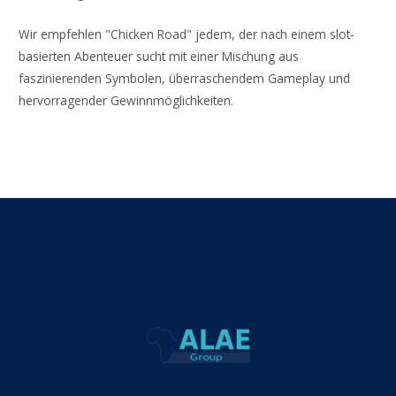
Wir empfehlen "Chicken Road" jedem, der nach einem slot-
basierten Abenteuer sucht mit einer Mischung aus
faszinierenden Symbolen, überraschendem Gameplay und
hervorragender Gewinnmöglichkeiten.
←
Article précédent
Article suivant
→