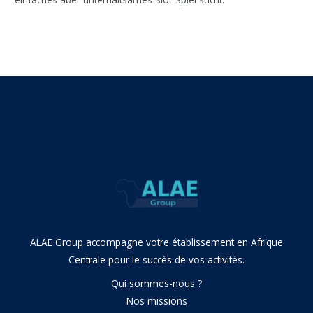
←
Article précédent
Article suivant
→
ALAE Group accompagne votre établissement en Afrique
Centrale pour le succès de vos activités.
Qui sommes-nous ?
Nos missions