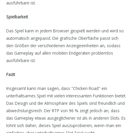
ausführbare ist.
Spielbarkeit
Das Spiel kann in jedem Browser gespielt werden und wird so
automatisch angepasst. Die grafische Oberfläche passt sich
den Größen der verschiedenen Anzeigeeinheiten an, sodass
das Gameplay auf allen mobilen Endgeräten problemlos
ausführbare ist.
Fazit
Insgesamt kann man sagen, dass "Chicken Road" ein
unterhaltsames Spiel mit vielen interessanten Funktionen bietet.
Das Design und die Atmosphäre des Spiels sind freundlich und
abwechslungsreich. Der RTP von 96 % zeigt jedoch an, dass
das Gameplay etwas ausgeglichener ist als in anderen Slots. Es
lohnt sich daher, dieses Spiel auszuprobieren, wenn man ein
einfaches aber unterhaltsames Slot-Spiel sucht.