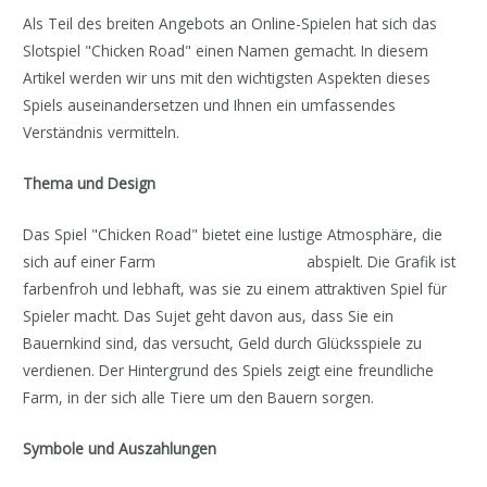
Als Teil des breiten Angebots an Online-Spielen hat sich das
Slotspiel "Chicken Road" einen Namen gemacht. In diesem
Artikel werden wir uns mit den wichtigsten Aspekten dieses
Spiels auseinandersetzen und Ihnen ein umfassendes
Verständnis vermitteln.
Thema und Design
Das Spiel "Chicken Road" bietet eine lustige Atmosphäre, die
sich auf einer Farm
Chicken Road casino
abspielt. Die Grafik ist
farbenfroh und lebhaft, was sie zu einem attraktiven Spiel für
Spieler macht. Das Sujet geht davon aus, dass Sie ein
Bauernkind sind, das versucht, Geld durch Glücksspiele zu
verdienen. Der Hintergrund des Spiels zeigt eine freundliche
Farm, in der sich alle Tiere um den Bauern sorgen.
Symbole und Auszahlungen