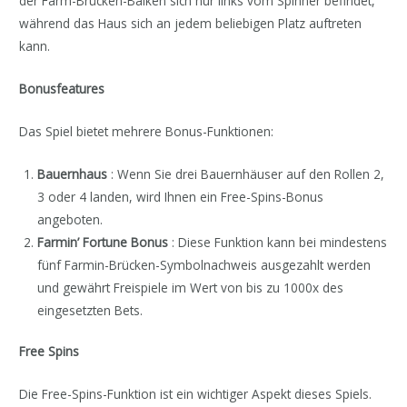
der Farm-Brücken-Balken sich nur links vom Spinner befindet,
während das Haus sich an jedem beliebigen Platz auftreten
kann.
Bonusfeatures
Das Spiel bietet mehrere Bonus-Funktionen:
Bauernhaus
: Wenn Sie drei Bauernhäuser auf den Rollen 2,
3 oder 4 landen, wird Ihnen ein Free-Spins-Bonus
angeboten.
Farmin’ Fortune Bonus
: Diese Funktion kann bei mindestens
fünf Farmin-Brücken-Symbolnachweis ausgezahlt werden
und gewährt Freispiele im Wert von bis zu 1000x des
eingesetzten Bets.
Free Spins
Die Free-Spins-Funktion ist ein wichtiger Aspekt dieses Spiels.