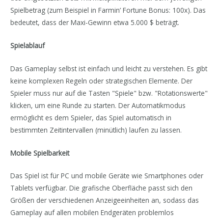
Spielbetrag (zum Beispiel in Farmin’ Fortune Bonus: 100x). Das
bedeutet, dass der Maxi-Gewinn etwa 5.000 $ beträgt.
Spielablauf
Das Gameplay selbst ist einfach und leicht zu verstehen. Es gibt
keine komplexen Regeln oder strategischen Elemente. Der
Spieler muss nur auf die Tasten "Spiele" bzw. "Rotationswerte"
klicken, um eine Runde zu starten. Der Automatikmodus
ermöglicht es dem Spieler, das Spiel automatisch in
bestimmten Zeitintervallen (minütlich) laufen zu lassen.
Mobile Spielbarkeit
Das Spiel ist für PC und mobile Geräte wie Smartphones oder
Tablets verfügbar. Die grafische Oberfläche passt sich den
Größen der verschiedenen Anzeigeeinheiten an, sodass das
Gameplay auf allen mobilen Endgeräten problemlos