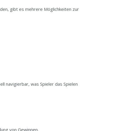
rden, gibt es mehrere Möglichkeiten zur
ll navigierbar, was Spieler das Spielen
hlung von Gewinnen.