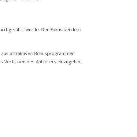
urchgeführt wurde. Der Fokus bei dem
on aus attraktiven Bonusprogrammen
 das Vertrauen des Anbieters einzugehen.