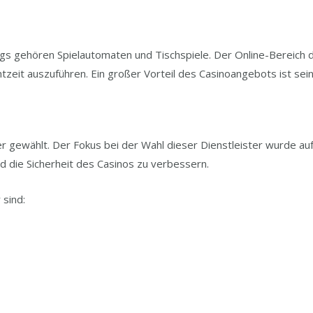
gs gehören Spielautomaten und Tischspiele. Der Online-Bereich de
chtzeit auszuführen. Ein großer Vorteil des Casinoangebots ist sei
 gewählt. Der Fokus bei der Wahl dieser Dienstleister wurde auf
d die Sicherheit des Casinos zu verbessern.
 sind: