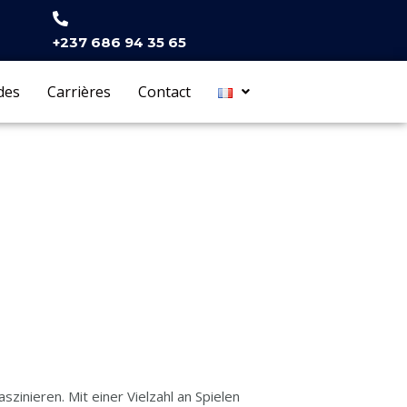
+237 686 94 35 65
des
Carrières
Contact
szinieren. Mit einer Vielzahl an Spielen