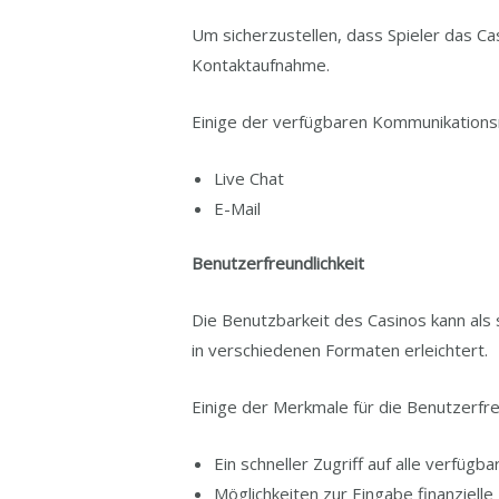
Um sicherzustellen, dass Spieler das Ca
Kontaktaufnahme.
Einige der verfügbaren Kommunikation
Live Chat
E-Mail
Benutzerfreundlichkeit
Die Benutzbarkeit des Casinos kann als s
in verschiedenen Formaten erleichtert.
Einige der Merkmale für die Benutzerfreu
Ein schneller Zugriff auf alle verfügba
Möglichkeiten zur Eingabe finanziell