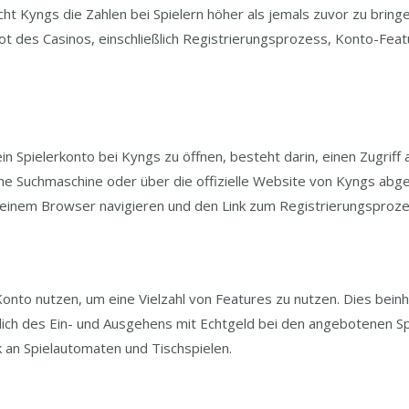
cht Kyngs die Zahlen bei Spielern höher als jemals zuvor zu bring
 des Casinos, einschließlich Registrierungsprozess, Konto-Feat
n Spielerkonto bei Kyngs zu öffnen, besteht darin, einen Zugriff 
ine Suchmaschine oder über die offizielle Website von Kyngs abg
t seinem Browser navigieren und den Link zum Registrierungsproz
Konto nutzen, um eine Vielzahl von Features zu nutzen. Dies beinhal
ßlich des Ein- und Ausgehens mit Echtgeld bei den angebotenen S
 an Spielautomaten und Tischspielen.