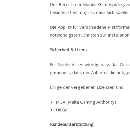
Der Bereich der Mobile-Gamespiele gewi
Casinos ist es möglich, dass sich Spiele
Die App ist für verschiedene Plattforme
notwendigsten Schritten zur Installatio
Sicherheit & Lizenz
Für Spieler ist es wichtig, dass das Onli
garantiert, dass der Anbieter die nötig
Einige der vergebenen Lizenzen sind:
MGA (Malta Gaming Authority)
UKGC
Kundenunterstützung