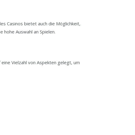
s Casinos bietet auch die Möglichkeit,
ne hohe Auswahl an Spielen.
 eine Vielzahl von Aspekten gelegt, um