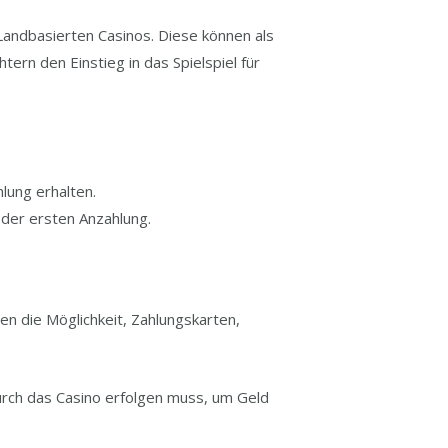
Landbasierten Casinos. Diese können als
rn den Einstieg in das Spielspiel für
lung erhalten.
 der ersten Anzahlung.
en die Möglichkeit, Zahlungskarten,
durch das Casino erfolgen muss, um Geld