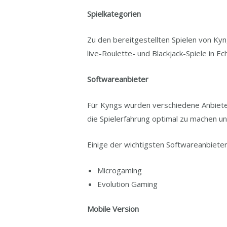
Spielkategorien
Zu den bereitgestellten Spielen von Kyn
live-Roulette- und Blackjack-Spiele in E
Softwareanbieter
Für Kyngs wurden verschiedene Anbieter
die Spielerfahrung optimal zu machen un
Einige der wichtigsten Softwareanbieter
Microgaming
Evolution Gaming
Mobile Version