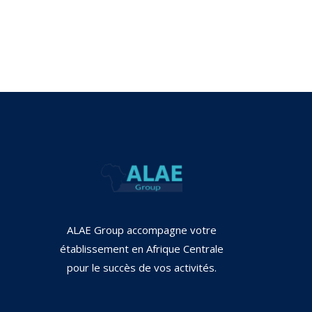
←
Article précédent
ALAE Group accompagne votre
établissement en Afrique Centrale
pour le succès de vos activités.