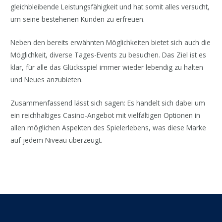
gleichbleibende Leistungsfähigkeit und hat somit alles versucht,
um seine bestehenen Kunden zu erfreuen.
Neben den bereits erwähnten Möglichkeiten bietet sich auch die
Möglichkeit, diverse Tages-Events zu besuchen. Das Ziel ist es
klar, für alle das Glücksspiel immer wieder lebendig zu halten
und Neues anzubieten.
Zusammenfassend lässt sich sagen: Es handelt sich dabei um
ein reichhaltiges Casino-Angebot mit vielfältigen Optionen in
allen möglichen Aspekten des Spielerlebens, was diese Marke
auf jedem Niveau überzeugt.
←
Article précédent
Article suivant
→