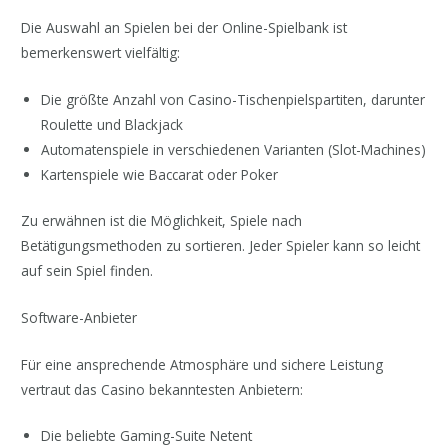
Die Auswahl an Spielen bei der Online-Spielbank ist
bemerkenswert vielfältig:
Die größte Anzahl von Casino-Tischenpielspartiten, darunter
Roulette und Blackjack
Automatenspiele in verschiedenen Varianten (Slot-Machines)
Kartenspiele wie Baccarat oder Poker
Zu erwähnen ist die Möglichkeit, Spiele nach
Betätigungsmethoden zu sortieren. Jeder Spieler kann so leicht
auf sein Spiel finden.
Software-Anbieter
Für eine ansprechende Atmosphäre und sichere Leistung
vertraut das Casino bekanntesten Anbietern:
Die beliebte Gaming-Suite Netent