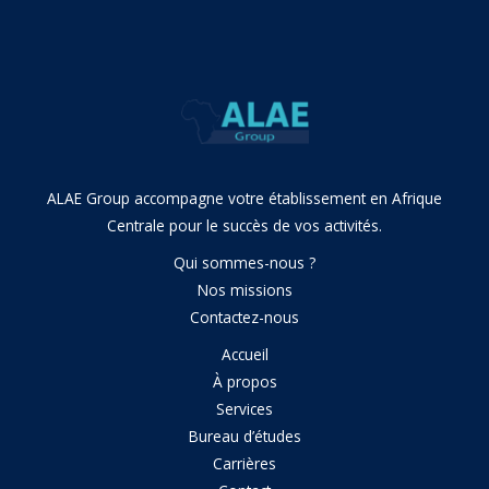
ALAE Group accompagne votre établissement en Afrique
Centrale pour le succès de vos activités.
Qui sommes-nous ?
Nos missions
Contactez-nous
Accueil
À propos
Services
Bureau d’études
Carrières