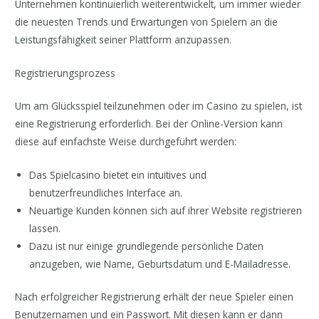
Unternehmen kontinuierlich weiterentwickelt, um immer wieder
die neuesten Trends und Erwartungen von Spielern an die
Leistungsfähigkeit seiner Plattform anzupassen.
Registrierungsprozess
Um am Glücksspiel teilzunehmen oder im Casino zu spielen, ist
eine Registrierung erforderlich. Bei der Online-Version kann
diese auf einfachste Weise durchgeführt werden:
Das Spielcasino bietet ein intuitives und
benutzerfreundliches Interface an.
Neuartige Kunden können sich auf ihrer Website registrieren
lassen.
Dazu ist nur einige grundlegende persönliche Daten
anzugeben, wie Name, Geburtsdatum und E-Mailadresse.
Nach erfolgreicher Registrierung erhält der neue Spieler einen
Benutzernamen und ein Passwort. Mit diesen kann er dann