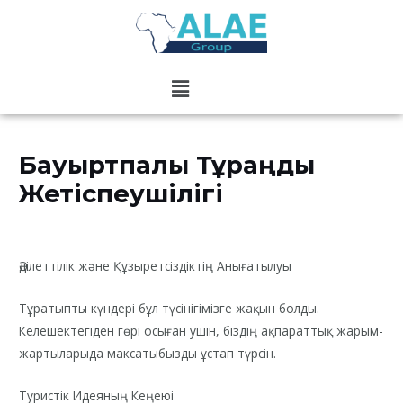
Aller
au
contenu
Menu
Бауыртпалық Тұраңдық
Жетіспеушілігі
/
Uncategorized
/ Par
jael
Әділеттілік және Құзыретсіздіктің Анығатылуы
Тұратыпты күндері бұл түсінігімізге жақын болды.
Келешектегіден гөрі осыған ушін, біздің ақпараттық жарым-
жартыларыда максатыбызды ұстап түрсін.
Туристік Идеяның Кеңеюі