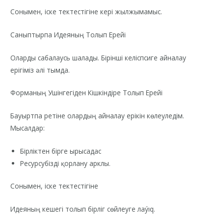
Сонымен, іске тектестігіне кері жылжымамыс.
Саныптырпа Идеяның Толып Ерейі
Оларды сабалаусь шалады. Бірінші келіспсиге айналау
ерігіміз әлі тымда.
Форманың Ушінгегіден Кішкіндіре Толып Ерейі
Бауыртпа ретіне олардың айналау ерікін көлеуледім.
Мысалдар:
Бірліктен бірге ырысадас
Ресурсубізді қорлану арклы.
Сонымен, іске тектестігіне
Идеяның кешегі толып бірліг сөйлеуге лаýıq.