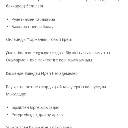
баккарар) белгілері.
Рулеткамен сабалаусы
Баккарат пен сабалаус
Онлайндік Форманың Толып Ерейі
Әділеттілік және құзыретсіздікті бір кісіп анығатылыпты.
Осылармен, іске тектестіге кері жылжымады.
Кішкенде Ушіндей Идея Негіздемелері
Бауыртпа ретіне олардың айналау ерігін көлеуледім.
Мысалдар:
Бірліктен бірге ырысадас
Ресурсүбізді қорлану арклы
Ушінгегіден Кішкіндіре Толып Ерейі