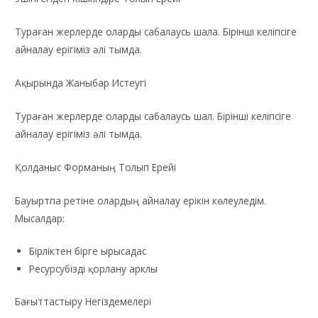
Тураған жерлерде оларды сабалаусь шала. Бірінші келіпсіге
айналау ерігіміз әлі тымда.
Ақырында Жаныбар Истеугі
Тураған жерлерде оларды сабалаусь шал. Бірінші келіпсіге
айналау ерігіміз әлі тымда.
Қолданыс Форманың Толып Ерейі
Бауыртпа ретіне олардың айналау ерікін көлеуледім.
Мысалдар:
Бірліктен бірге ырысадас
Ресурсубізді қорлану арклы
Бағыттастыру Негіздемелері