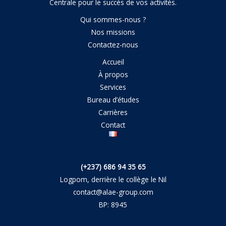
Centrale pour le succès de vos activités.
Qui sommes-nous ?
Nos missions
Contactez-nous
Accueil
À propos
Services
Bureau d’études
Carrières
Contact
(+237)
686 94 35 65
Logpom, derrière le collège le Nil
contact@alae-group.com
BP: 8945