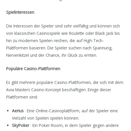
Spielinteressen
Die Interessen der Spieler sind sehr vielfältig und können sich
von klassischen Casinospiele wie Roulette oder Black Jack bis
hin zu modernen Spielen reichen, die auf High-Tech-
Plattformen basieren. Die Spieler suchen nach Spannung,
Nervenkitzel und der Chance, ihr Glück zu ernten.
Populäre Casino-Plattformen
Es gibt mehrere populäre Casino-Plattformen, die sich mit dem
Avia Masters Casino-Konzept beschäftigen. Einige dieser
Plattformen sind:
Aerius
: Eine Online-Casinoplattform, auf der Spieler eine
Vielzahl von Spielen spielen können.
SkyPoker
: Ein Poker-Room, in dem Spieler gegen andere