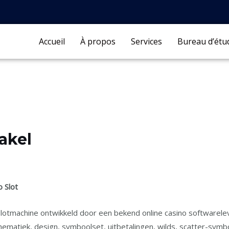
Accueil
À propos
Services
Bureau d’étu
akel
 Slot
lotmachine ontwikkeld door een bekend online casino softwareleve
ematiek, design, symboolset, uitbetalingen, wilds, scatter-symbo