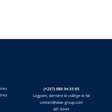
Article suivant
→
ices
(+237)
686 94 35 65
ières
Logpom, derrière le collège le Nil
contact@alae-group.com
BP: 8945