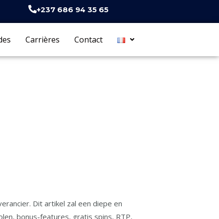
+237 686 94 35 65
des
Carrières
Contact
rancier. Dit artikel zal een diepe en
len, bonus-features, gratis spins, RTP,