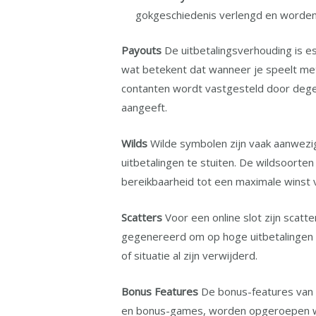
gokgeschiedenis verlengd en worde
Payouts
De uitbetalingsverhouding is e
wat betekent dat wanneer je speelt me
contanten wordt vastgesteld door degene
aangeeft.
Wilds
Wilde symbolen zijn vaak aanwezig
uitbetalingen te stuiten. De wildsoort
bereikbaarheid tot een maximale winst
Scatters
Voor een online slot zijn scat
gegenereerd om op hoge uitbetalingen t
of situatie al zijn verwijderd.
Bonus Features
De bonus-features van C
en bonus-games, worden opgeroepen wan