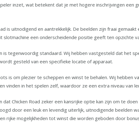
speler inzet, wat betekent dat je met hogere inschrijvingen een
 is uitnodigend en aantrekkelijk. De beelden zijn fraai gemaakt en
dit slotmachine een onderscheidende positie geeft ten opzichte v
en is tegenwoordig standaard. Wij hebben vastgesteld dat het s
wordt gesteld van een specifieke locatie of apparaat.
slots is om plezier te scheppen en winst te behalen. Wij hebben 
 vinden in het spelen zelf, waardoor ze een extra niveau van le
n dat Chicken Road zeker een kansrijke optie kan zijn om te doen 
oogd door een leuk en levendig uiterlijk, uitnodigende beelden w
n rijke mogelijkheden tot winst die worden geboden door bonus-