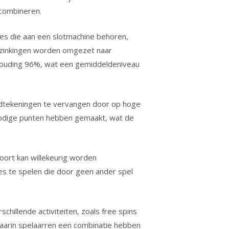
combineren.
ges die aan een slotmachine behoren,
nzinkingen worden omgezet naar
erhouding 96%, wat een gemiddeldeniveau
andtekeningen te vervangen door op hoge
 nodige punten hebben gemaakt, wat de
oort kan willekeurig worden
es te spelen die door geen ander spel
hillende activiteiten, zoals free spins
aarin spelaarren een combinatie hebben