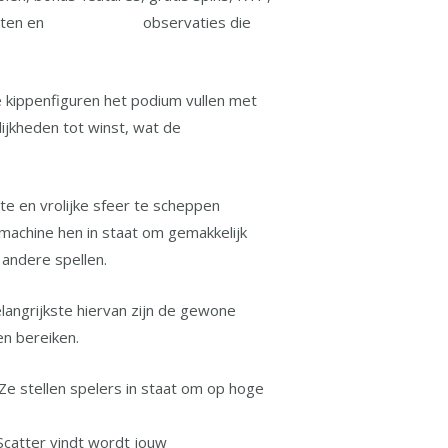
iten en
Chicken Road
observaties die
 kippenfiguren het podium vullen met
lijkheden tot winst, wat de
te en vrolijke sfeer te scheppen
machine hen in staat om gemakkelijk
andere spellen.
langrijkste hiervan zijn de gewone
en bereiken.
e stellen spelers in staat om op hoge
Scatter vindt wordt jouw