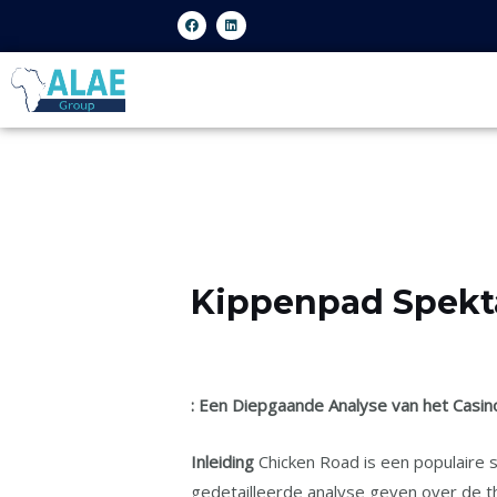
Aller
F
L
a
i
au
c
n
e
k
b
e
contenu
o
d
o
i
k
n
Kippenpad Spekt
/
Uncategorized
/ Par
jael
: Een Diepgaande Analyse van het Casino
Inleiding
Chicken Road is een populaire s
gedetailleerde analyse geven over de th