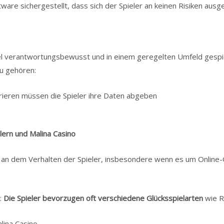
are sichergestellt, dass sich der Spieler an keinen Risiken ausge
el verantwortungsbewusst und in einem geregelten Umfeld gespi
zu gehören:
rieren müssen die Spieler ihre Daten abgeben
lern und Malina Casino
h an dem Verhalten der Spieler, insbesondere wenn es um Online-
:
Die Spieler bevorzugen oft verschiedene Glücksspielarten
wie R
lina Casino