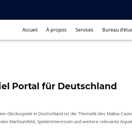
Accueil
À propos
Services
Bureau d’étu
el Portal für Deutschland
ine-Glücksspiele in Deutschland ist die Thematik des Malina-Casin
 den Marktumfeld, Spielerinteressen und weitere relevante Aspek