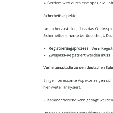
Außerdem wird durch eine spezielle Softw
Sicherheitsaspekte
Um sicherzustellen, dass das Glücksspi
Sicherheitselemente berücksichtigt. Da
Registrierungsprozess
: Beim Regist
Zweipass-Registriert werden muss
Verhaltensstudie zu den deutschen Spie
Einige interessante Aspekte zeigen sic
hier weiter analysiert.
Zusammenfassend kann gesagt werden
Regionale Aspekte Deutschlands und Ma