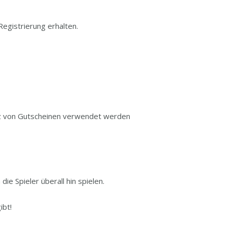
Registrierung erhalten.
satz von Gutscheinen verwendet werden
ie Spieler überall hin spielen.
ibt!