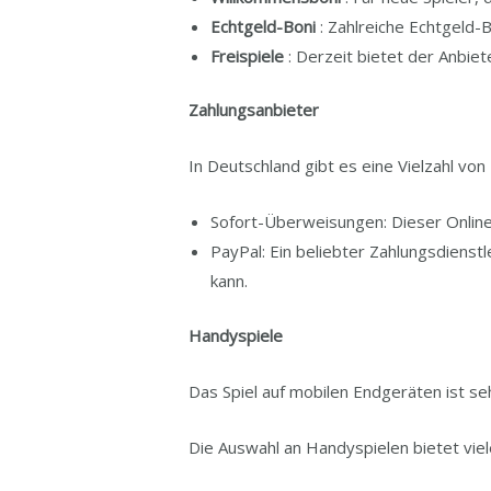
Echtgeld-Boni
: Zahlreiche Echtgeld-
Freispiele
: Derzeit bietet der Anbiet
Zahlungsanbieter
In Deutschland gibt es eine Vielzahl von
Sofort-Überweisungen: Dieser Online-
PayPal: Ein beliebter Zahlungsdiens
kann.
Handyspiele
Das Spiel auf mobilen Endgeräten ist seh
Die Auswahl an Handyspielen bietet vie