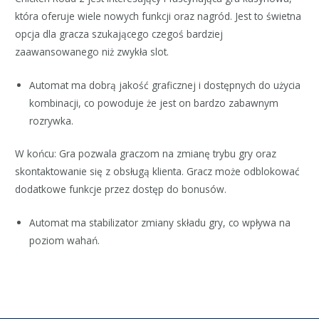
która oferuje wiele nowych funkcji oraz nagród. Jest to świetna
opcja dla gracza szukającego czegoś bardziej
zaawansowanego niż zwykła slot.
Automat ma dobrą jakość graficznej i dostępnych do użycia
kombinacji, co powoduje że jest on bardzo zabawnym
rozrywka.
W końcu: Gra pozwala graczom na zmianę trybu gry oraz
skontaktowanie się z obsługą klienta. Gracz może odblokować
dodatkowe funkcje przez dostęp do bonusów.
Automat ma stabilizator zmiany składu gry, co wpływa na
poziom wahań.
←
Article précédent
Article suivant
→