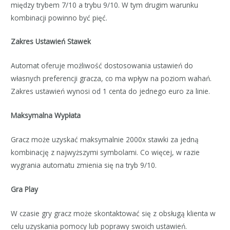
między trybem 7/10 a trybu 9/10. W tym drugim warunku
kombinacji powinno być pięć.
Zakres Ustawień Stawek
Automat oferuje możliwość dostosowania ustawień do
własnych preferencji gracza, co ma wpływ na poziom wahań.
Zakres ustawień wynosi od 1 centa do jednego euro za linie.
Maksymalna Wypłata
Gracz może uzyskać maksymalnie 2000x stawki za jedną
kombinację z najwyższymi symbolami. Co więcej, w razie
wygrania automatu zmienia się na tryb 9/10.
Gra Play
W czasie gry gracz może skontaktować się z obsługą klienta w
celu uzyskania pomocy lub poprawy swoich ustawień.