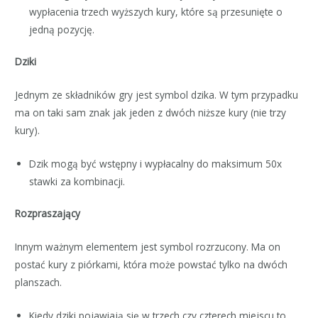
wypłacenia trzech wyższych kury, które są przesunięte o
jedną pozycję.
Dziki
Jednym ze składników gry jest symbol dzika. W tym przypadku
ma on taki sam znak jak jeden z dwóch niższe kury (nie trzy
kury).
Dzik mogą być wstępny i wypłacalny do maksimum 50x
stawki za kombinacji.
Rozpraszający
Innym ważnym elementem jest symbol rozrzucony. Ma on
postać kury z piórkami, która może powstać tylko na dwóch
planszach.
Kiedy dziki pojawiają się w trzech czy czterech miejscu to