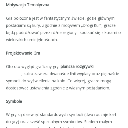
Motywacja Tematyczna
Gra położona jest w fantastycznym świecie, gdzie głównymi
postaciami są kury. Zgodnie z motywem „Drogi Kur”, gracze
będą podróżować przez różne regiony i spotkać się z kurami o
wielorakich umiejętnościach.
Projektowanie Gra
Oto oto wygląd graficzny gry:
plansza rozgrywki
Chicken Road
2 demo
, która zawiera dwanaście linii wypłaty oraz piętnaście
symboli do wyświetlenia na koło. Co więcej, gracze mogą
dostosować ustawienia zgodnie z własnym pożądaniem.
Symbole
W gry są dziewięć standardowych symboli (dwa rodzaje kart
do gry) oraz sześć specjalnych symbolów. Siedem małych