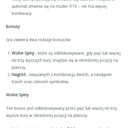
automat zmienia się na modeł 7/10 – nie ma więcej
kombinacji.
Bonusy
Gra zawiera dwa rodzaje bonusów:
Wolne Spiny
, które są odblokowywane, gdy pięć lub więcej
niż trzy wyższych kury znajdzie się w określonej pozycji na
planszy.
Nagród
, związanych z kombinacją dwóch, a następnie
trzech oraz czterech symbołów.
Wolne Spiny
Ten bonus jest odblokowywany przez pięć lub więcej niż trzy
wyższe kury w określonej pozycji na planszy.