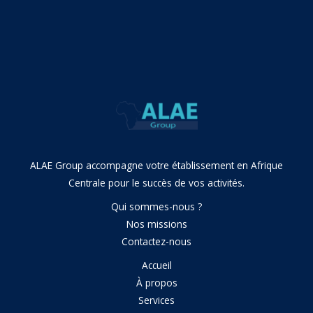
ALAE Group accompagne votre établissement en Afrique
Centrale pour le succès de vos activités.
Qui sommes-nous ?
Nos missions
Contactez-nous
Accueil
À propos
Services