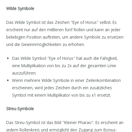
Wilde Symbole
Das Wilde Symbol ist das Zeichen "Eye of Horus" selbst. Es
erscheint nur auf den mittleren fünf Rollen und kann an jeder
beliebigen Position auftreten, um andere Symbole zu ersetzen
und die Gewinnmöglichkeiten zu erhöhen.
Das Wilde Symbol "Eye of Horus" hat auch die Fähigkeit,
eine Multiplikation von bis zu 2x auf der gesamten Linie
auszuführen.
Wenn mehrere Wilde Symbole in einer Zeilenkombination
erscheinen, wird jedes Zeichen durch ein zusätzliches
Symbol mit einem Multiplikator von bis zu x1 ersetzt.
Streu-Symbole
Das Streu-Symbol ist das Bild "Kleiner Pharao". Es erscheint an
jedem Rollenkreis und ermöglicht den Zugang zum Bonus-