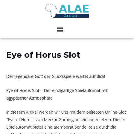
Aller
au
contenu
Menu
Eye of Horus Slot
/
Uncategorized
/ Par
jael
Der legendäre Gott der Glücksspiele wartet auf dich!
Eye of Horus Slot – Der einzigartige Spielautomat mit
ägyptischer Atmosphäre
In diesem Artikel werden wir uns mit dem beliebten Online-Slot
"Eye of Horus" von Merkur Gaming auseinandersetzen. Dieser
Spielautomat bietet eine atemberaubende Reise durch die