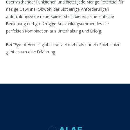
überraschender Funktionen und bietet jede Menge Potenzial für
riesige Gewinne. Obwohl der Slot einige Anforderungen
anfürchtungsvolle neue Spieler stellt, bieten seine einfache
Bedienung und großzügige Auszahlungsummendes die
perfekten Kombination aus Unterhaltung und Erfolg.
Bei "Eye of Horus" gibt es so viel mehr als nur ein Spiel – hier
geht es um eine Erfahrung.
←
Article précédent
Article suivant
→