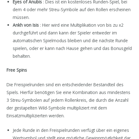
Eyes of Anubis
: Dies ist ein kostenloses Runden-Spiel, bei
dem 4 oder mehr Streu-Symbole auf den Rollen erscheinen
müssen.
Ankh von Isis
: Hier wird eine Multiplikation von bis zu x2
durchgeführt und dann kann der Spieler entweder im
automatischen Spielmodus bleiben und die nächste Runde
spielen, oder er kann nach Hause gehen und das Bonusgeld
behalten.
Free Spins
Die Freispielrunden sind ein entscheidender Bestandteil des
Spiels. Hierfür benötigen Sie eine Kombination aus mindestens
3 Streu-Symbolen auf jedem Rollenkreis, die durch die Anzahl
der gestapelten Wild-Symbole multipliziert mit dem
Einsatzmultiplizierten werden.
Jede Runde in den Freispielrunden verfügt über ein eigenes
Wertsymbol und stellt eine mögliche Gewinnmöglichkeit dar.