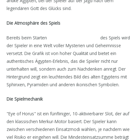
antike Ägypten, bei der Spieler auf der Jagd nach dem
legendären Gott des Glücks sind.
Die Atmosphäre des Spiels
Bereits beim Starten
https://eyeofhorus-de.de/
des Spiels wird
der Spieler in eine Welt voller Mysterien und Geheimnisse
versetzt. Die Grafik ist von hoher Qualität und bietet ein
authentisches Ägypten-Erlebnis, das die Spieler nicht nur
unterhalten will, sondern auch zum Nachdenken anregt. Der
Hintergrund zeigt ein leuchtendes Bild des alten Egyptens mit
Sphinxen, Pyramiden und anderen ikonischen Symbolen.
Die Spielmechanik
"Eye of Horus" ist ein fünfliniger, 10-aktivierbarer Slot, der auf
den klassischen Merkur-Motor basiert. Der Spieler kann
zwischen verschiedenen Einsatzmodi wählen, je nachdem wie
viel Risiko er eingehen will. Die Mindesteinsatzsumme beträgt