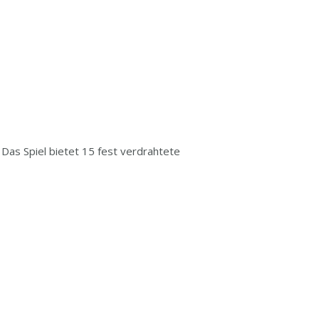
 Das Spiel bietet 15 fest verdrahtete