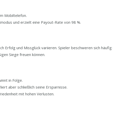
em Mobiltelefon.
ikmodus und erzielt eine Payout-Rate von 98 %.
 nach Erfolg und Missglück variieren. Spieler beschweren sich häufi
igen Siege freuen können.
innt in Folge.
iert aber schließlich seine Ersparnisse.
friedenheit mit hohen Verlusten.