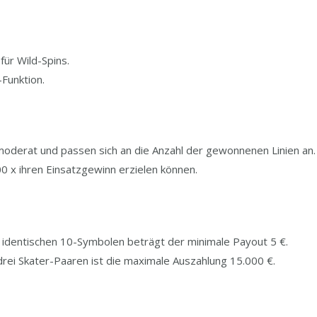
ür Wild-Spins.
-Funktion.
 moderat und passen sich an die Anzahl der gewonnenen Linien an.
00 x ihren Einsatzgewinn erzielen können.
f identischen 10-Symbolen beträgt der minimale Payout 5 €.
drei Skater-Paaren ist die maximale Auszahlung 15.000 €.