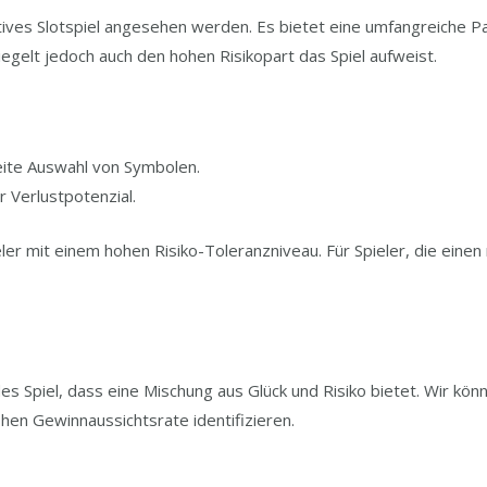
ktives Slotspiel angesehen werden. Es bietet eine umfangreiche P
piegelt jedoch auch den hohen Risikopart das Spiel aufweist.
reite Auswahl von Symbolen.
r Verlustpotenzial.
ieler mit einem hohen Risiko-Toleranzniveau. Für Spieler, die eine
es Spiel, dass eine Mischung aus Glück und Risiko bietet. Wir könn
hohen Gewinnaussichtsrate identifizieren.