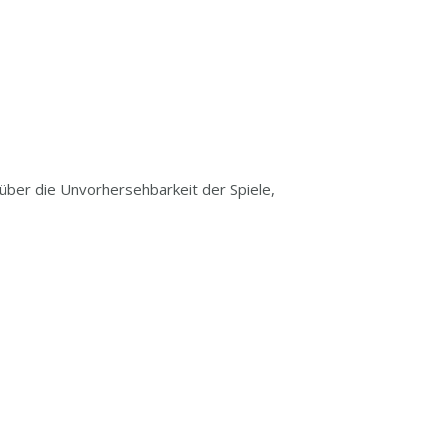
g über die Unvorhersehbarkeit der Spiele,