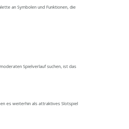
alette an Symbolen und Funktionen, die
n moderaten Spielverlauf suchen, ist das
en es weiterhin als attraktives Slotspiel