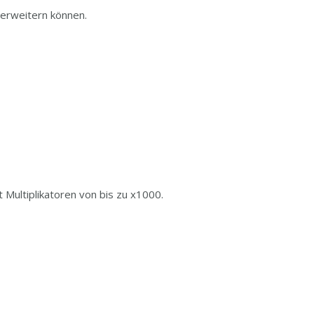
 erweitern können.
 Multiplikatoren von bis zu x1000.