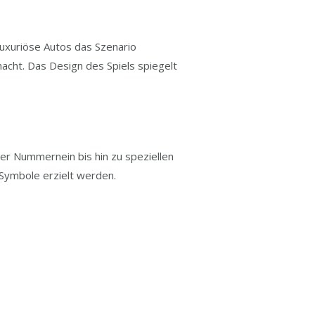
uxuriöse Autos das Szenario
acht. Das Design des Spiels spiegelt
ber Nummernein bis hin zu speziellen
Symbole erzielt werden.