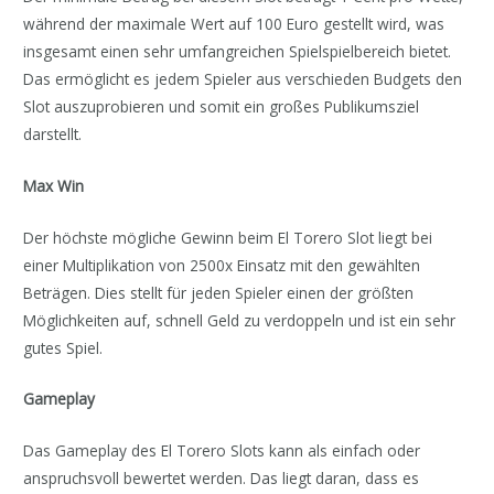
während der maximale Wert auf 100 Euro gestellt wird, was
insgesamt einen sehr umfangreichen Spielspielbereich bietet.
Das ermöglicht es jedem Spieler aus verschieden Budgets den
Slot auszuprobieren und somit ein großes Publikumsziel
darstellt.
Max Win
Der höchste mögliche Gewinn beim El Torero Slot liegt bei
einer Multiplikation von 2500x Einsatz mit den gewählten
Beträgen. Dies stellt für jeden Spieler einen der größten
Möglichkeiten auf, schnell Geld zu verdoppeln und ist ein sehr
gutes Spiel.
Gameplay
Das Gameplay des El Torero Slots kann als einfach oder
anspruchsvoll bewertet werden. Das liegt daran, dass es