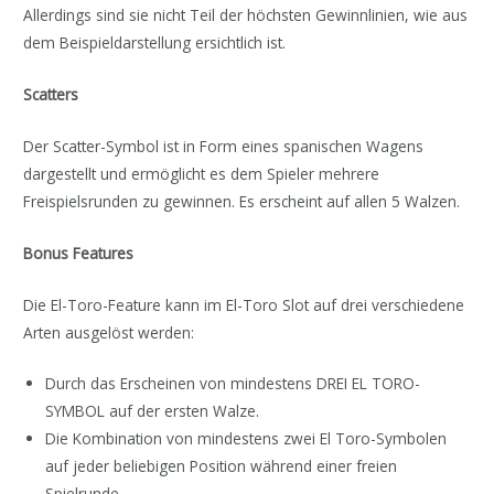
Allerdings sind sie nicht Teil der höchsten Gewinnlinien, wie aus
dem Beispieldarstellung ersichtlich ist.
Scatters
Der Scatter-Symbol ist in Form eines spanischen Wagens
dargestellt und ermöglicht es dem Spieler mehrere
Freispielsrunden zu gewinnen. Es erscheint auf allen 5 Walzen.
Bonus Features
Die El-Toro-Feature kann im El-Toro Slot auf drei verschiedene
Arten ausgelöst werden:
Durch das Erscheinen von mindestens DREI EL TORO-
SYMBOL auf der ersten Walze.
Die Kombination von mindestens zwei El Toro-Symbolen
auf jeder beliebigen Position während einer freien
Spielrunde.