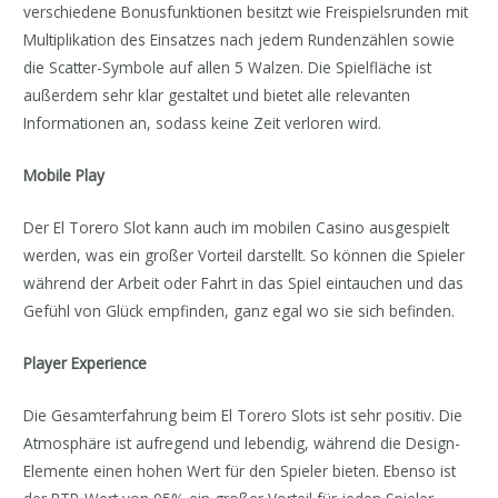
verschiedene Bonusfunktionen besitzt wie Freispielsrunden mit
Multiplikation des Einsatzes nach jedem Rundenzählen sowie
die Scatter-Symbole auf allen 5 Walzen. Die Spielfläche ist
außerdem sehr klar gestaltet und bietet alle relevanten
Informationen an, sodass keine Zeit verloren wird.
Mobile Play
Der El Torero Slot kann auch im mobilen Casino ausgespielt
werden, was ein großer Vorteil darstellt. So können die Spieler
während der Arbeit oder Fahrt in das Spiel eintauchen und das
Gefühl von Glück empfinden, ganz egal wo sie sich befinden.
Player Experience
Die Gesamterfahrung beim El Torero Slots ist sehr positiv. Die
Atmosphäre ist aufregend und lebendig, während die Design-
Elemente einen hohen Wert für den Spieler bieten. Ebenso ist