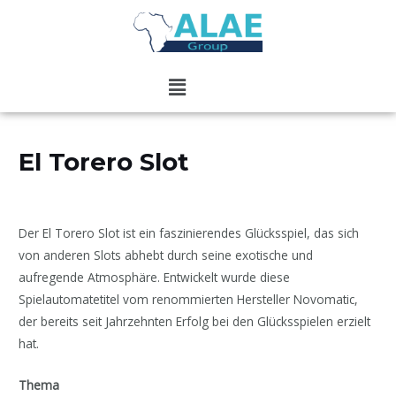
Aller
au
contenu
Menu
El Torero Slot
/
Uncategorized
/ Par
jael
Der El Torero Slot ist ein faszinierendes Glücksspiel, das sich
von anderen Slots abhebt durch seine exotische und
aufregende Atmosphäre. Entwickelt wurde diese
Spielautomatetitel vom renommierten Hersteller Novomatic,
der bereits seit Jahrzehnten Erfolg bei den Glücksspielen erzielt
hat.
Thema