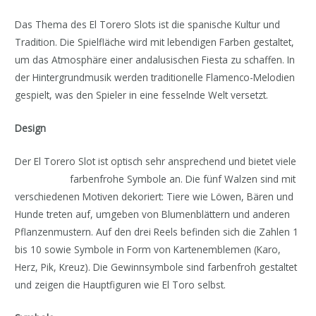
Das Thema des El Torero Slots ist die spanische Kultur und
Tradition. Die Spielfläche wird mit lebendigen Farben gestaltet,
um das Atmosphäre einer andalusischen Fiesta zu schaffen. In
der Hintergrundmusik werden traditionelle Flamenco-Melodien
gespielt, was den Spieler in eine fesselnde Welt versetzt.
Design
Der El Torero Slot ist optisch sehr ansprechend und bietet viele
eltorero.bet
farbenfrohe Symbole an. Die fünf Walzen sind mit
verschiedenen Motiven dekoriert: Tiere wie Löwen, Bären und
Hunde treten auf, umgeben von Blumenblättern und anderen
Pflanzenmustern. Auf den drei Reels befinden sich die Zahlen 1
bis 10 sowie Symbole in Form von Kartenemblemen (Karo,
Herz, Pik, Kreuz). Die Gewinnsymbole sind farbenfroh gestaltet
und zeigen die Hauptfiguren wie El Toro selbst.