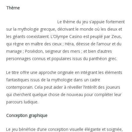
Thème
https://olympecasinos.org/
Le thème du jeu s’appuie fortement
sur la mythologie grecque, décrivant le monde où les dieux et
les géants coexistaient. L’Olympe Casino est peuplé par Zeus,
qui règne en maître des cieux ; Héra, déesse de l’amour et du
mariage ; Poséidon, seigneur des mers ; et bien d’autres
personnages connus et populaires issus du panthéon grec.
Le titre offre une approche originale en intégrant les éléments
fantastiques issus de la mythologie dans un cadre
contemporain. Cela peut aider à réveiller l’intérêt des joueurs
qui cherchent quelque chose de nouveau pour compléter leur
parcours ludique.
Conception graphique
Le jeu bénéficie d’une conception visuelle élégante et soignée,