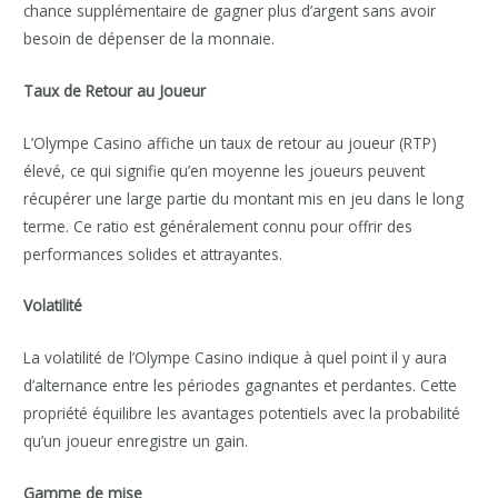
chance supplémentaire de gagner plus d’argent sans avoir
besoin de dépenser de la monnaie.
Taux de Retour au Joueur
L’Olympe Casino affiche un taux de retour au joueur (RTP)
élevé, ce qui signifie qu’en moyenne les joueurs peuvent
récupérer une large partie du montant mis en jeu dans le long
terme. Ce ratio est généralement connu pour offrir des
performances solides et attrayantes.
Volatilité
La volatilité de l’Olympe Casino indique à quel point il y aura
d’alternance entre les périodes gagnantes et perdantes. Cette
propriété équilibre les avantages potentiels avec la probabilité
qu’un joueur enregistre un gain.
Gamme de mise