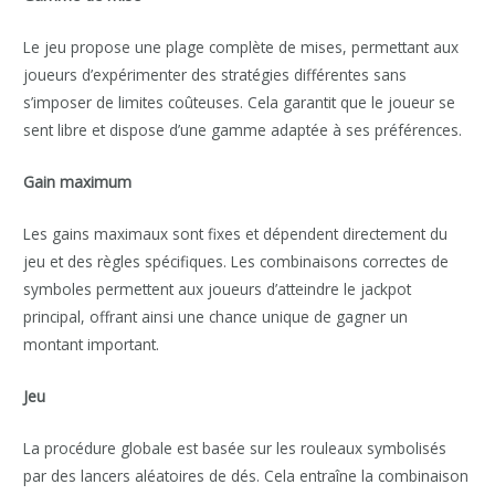
Le jeu propose une plage complète de mises, permettant aux
joueurs d’expérimenter des stratégies différentes sans
s’imposer de limites coûteuses. Cela garantit que le joueur se
sent libre et dispose d’une gamme adaptée à ses préférences.
Gain maximum
Les gains maximaux sont fixes et dépendent directement du
jeu et des règles spécifiques. Les combinaisons correctes de
symboles permettent aux joueurs d’atteindre le jackpot
principal, offrant ainsi une chance unique de gagner un
montant important.
Jeu
La procédure globale est basée sur les rouleaux symbolisés
par des lancers aléatoires de dés. Cela entraîne la combinaison