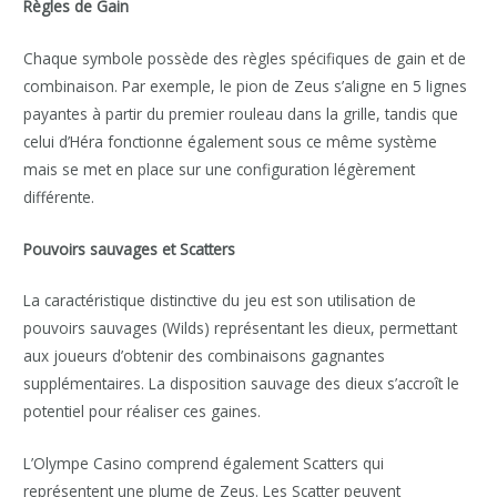
Règles de Gain
Chaque symbole possède des règles spécifiques de gain et de
combinaison. Par exemple, le pion de Zeus s’aligne en 5 lignes
payantes à partir du premier rouleau dans la grille, tandis que
celui d’Héra fonctionne également sous ce même système
mais se met en place sur une configuration légèrement
différente.
Pouvoirs sauvages et Scatters
La caractéristique distinctive du jeu est son utilisation de
pouvoirs sauvages (Wilds) représentant les dieux, permettant
aux joueurs d’obtenir des combinaisons gagnantes
supplémentaires. La disposition sauvage des dieux s’accroît le
potentiel pour réaliser ces gaines.
L’Olympe Casino comprend également Scatters qui
représentent une plume de Zeus. Les Scatter peuvent