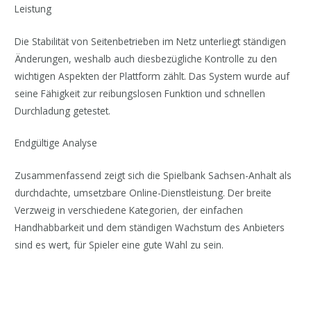
Leistung
Die Stabilität von Seitenbetrieben im Netz unterliegt ständigen
Änderungen, weshalb auch diesbezügliche Kontrolle zu den
wichtigen Aspekten der Plattform zählt. Das System wurde auf
seine Fähigkeit zur reibungslosen Funktion und schnellen
Durchladung getestet.
Endgültige Analyse
Zusammenfassend zeigt sich die Spielbank Sachsen-Anhalt als
durchdachte, umsetzbare Online-Dienstleistung. Der breite
Verzweig in verschiedene Kategorien, der einfachen
Handhabbarkeit und dem ständigen Wachstum des Anbieters
sind es wert, für Spieler eine gute Wahl zu sein.
←
Article précédent
Article suivant
→