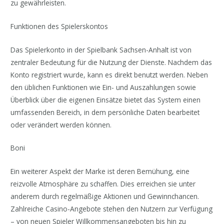
zu gewährleisten.
Funktionen des Spielerskontos
Das Spielerkonto in der Spielbank Sachsen-Anhalt ist von
zentraler Bedeutung für die Nutzung der Dienste. Nachdem das
Konto registriert wurde, kann es direkt benutzt werden. Neben
den üblichen Funktionen wie Ein- und Auszahlungen sowie
Überblick über die eigenen Einsätze bietet das System einen
umfassenden Bereich, in dem persönliche Daten bearbeitet
oder verändert werden können.
Boni
Ein weiterer Aspekt der Marke ist deren Bemühung, eine
reizvolle Atmosphäre zu schaffen. Dies erreichen sie unter
anderem durch regelmäßige Aktionen und Gewinnchancen.
Zahlreiche Casino-Angebote stehen den Nutzern zur Verfügung
– von neuen Spieler Willkommensangeboten bis hin zu