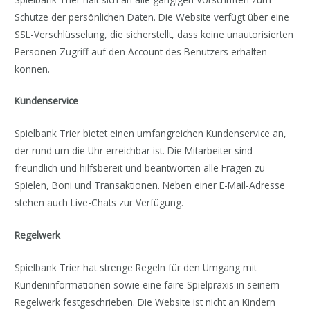
Schutze der persönlichen Daten. Die Website verfügt über eine
SSL-Verschlüsselung, die sicherstellt, dass keine unautorisierten
Personen Zugriff auf den Account des Benutzers erhalten
können.
Kundenservice
Spielbank Trier bietet einen umfangreichen Kundenservice an,
der rund um die Uhr erreichbar ist. Die Mitarbeiter sind
freundlich und hilfsbereit und beantworten alle Fragen zu
Spielen, Boni und Transaktionen. Neben einer E-Mail-Adresse
stehen auch Live-Chats zur Verfügung.
Regelwerk
Spielbank Trier hat strenge Regeln für den Umgang mit
Kundeninformationen sowie eine faire Spielpraxis in seinem
Regelwerk festgeschrieben. Die Website ist nicht an Kindern