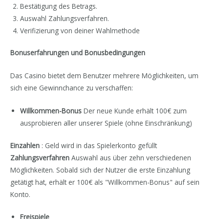
Bestätigung des Betrags.
Auswahl Zahlungsverfahren.
Verifizierung von deiner Wahlmethode
Bonuserfahrungen und Bonusbedingungen
Das Casino bietet dem Benutzer mehrere Möglichkeiten, um
sich eine Gewinnchance zu verschaffen:
Willkommen-Bonus
Der neue Kunde erhält 100€ zum
ausprobieren aller unserer Spiele (ohne Einschränkung)
Einzahlen
: Geld wird in das Spielerkonto gefüllt
Zahlungsverfahren
Auswahl aus über zehn verschiedenen
Möglichkeiten. Sobald sich der Nutzer die erste Einzahlung
getätigt hat, erhält er 100€ als "Willkommen-Bonus" auf sein
Konto.
Freispiele