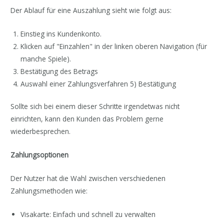
Der Ablauf für eine Auszahlung sieht wie folgt aus:
Einstieg ins Kundenkonto.
Klicken auf "Einzahlen" in der linken oberen Navigation (für
manche Spiele).
Bestätigung des Betrags
Auswahl einer Zahlungsverfahren 5) Bestätigung
Sollte sich bei einem dieser Schritte irgendetwas nicht
einrichten, kann den Kunden das Problem gerne
wiederbesprechen.
Zahlungsoptionen
Der Nutzer hat die Wahl zwischen verschiedenen
Zahlungsmethoden wie:
Visakarte: Einfach und schnell zu verwalten