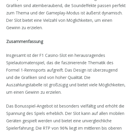
Grafiken sind atemberaubend, die Soundeffekte passen perfekt
zum Thema und der Gameplay-Modus ist äußerst dynamisch.
Der Slot bietet eine Vielzahl von Möglichkeiten, um einen
Gewinn zu erzielen.
Zusammenfassung
Insgesamt ist der F1 Casino-Slot ein herausragendes
Spielautomatenspiel, das die faszinierende Thematik des
Formel 1-Rennsports aufgreift. Das Design ist überzeugend
und die Grafiken sind von hoher Qualität. Die
Auszahlungstabelle ist großzügig und bietet viele Möglichkeiten,
um einen Gewinn zu erzielen.
Das Bonusspiel-Angebot ist besonders vielfältig und erhöht die
Spannung des Spiels erheblich. Der Slot kann auf allen mobilen
Geräten gespielt werden und bietet eine unvergleichliche
Spielerfahrung. Die RTP von 96% liegt im mittleren bis oberen