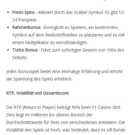
Freen Spins
: Aktiviert durch das Scatter-Symbol. Es gibt 12-
24 Freispiele.
Rahmenbonus
: Ermöglicht es Spielern, ein bestimmtes
Symbol auf dem Reelschriftstellen zu platzieren und es mit
einem Multiplikator zu vervollständigen.
Turbo Bonus
: Führt zum sofortigen Gewinn von 100x des
Setbets.
Jedes Bonusspiel bietet eine einmalige Erfahrung und erhöht
die Spannung des Spiels erheblich.
RTP, Volatilität und Gesamtscore
Die RTP (Return to Player) beträgt 96% beim F1 Casino-Slot.
Dies liegt im mittleren bis oberen Bereich der
Durchschnittswerte für Slots von verschiedenen Anbietern. Die
Volatilität des Spiels ist hoch, was bedeutet, dass es oft Runde