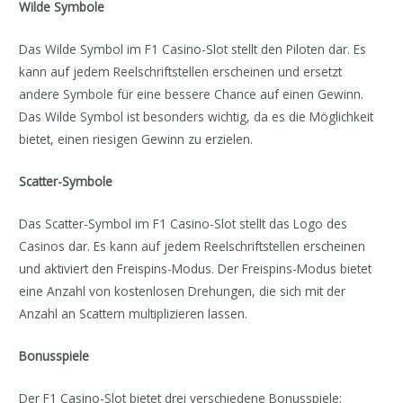
Wilde Symbole
Das Wilde Symbol im F1 Casino-Slot stellt den Piloten dar. Es
kann auf jedem Reelschriftstellen erscheinen und ersetzt
andere Symbole für eine bessere Chance auf einen Gewinn.
Das Wilde Symbol ist besonders wichtig, da es die Möglichkeit
bietet, einen riesigen Gewinn zu erzielen.
Scatter-Symbole
Das Scatter-Symbol im F1 Casino-Slot stellt das Logo des
Casinos dar. Es kann auf jedem Reelschriftstellen erscheinen
und aktiviert den Freispins-Modus. Der Freispins-Modus bietet
eine Anzahl von kostenlosen Drehungen, die sich mit der
Anzahl an Scattern multiplizieren lassen.
Bonusspiele
Der F1 Casino-Slot bietet drei verschiedene Bonusspiele: