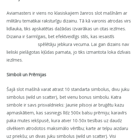
Aviamasters ir viens no klasiskajiem žanros slot mašīnām ar
militāru tematikai raksturīgu dizainu. Tā kā varonis atrodas virs
lidlauka, tiks apskatētas dažādas izvairākas un citas iezīmes.
Dizaina ir šarmīgais, bet efektveidīgs stils, kas iesaistīs
aviamasters.lv/
spēlētāju jebkura vecuma. Lai gan dizains nav
lieliski pielāgotas kļūdas pamata, jo tiks izmantota loka dzīvais
iezīmes.
Simboli un Prēmijas
Šajā slot mašīnā varat atrast 10 standarta simbolus, divu juku
simbolus (wild un scatter), bet vienu bonus simbolu. Katra
simbole ir savs prisvaldnieks: Jaunie pilsoņi ar bruģētu kazu
apmaskātiem, kas sasniegs līdz 500x balsu prēmiju; karavīrs
paka mutes iekšpusē, kura atver 10-50x tiesības uz daudz
cilvēkiem atrodotos maksimālo vērtību; karte ar telpu aizdaru
uz priekšu; un divas juku simbolus (wild un scatter). Visi