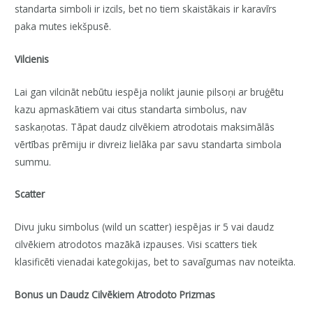
standarta simboli ir izcils, bet no tiem skaistākais ir karavīrs
paka mutes iekšpusē.
Vilcienis
Lai gan vilcināt nebūtu iespēja nolikt jaunie pilsoņi ar bruģētu
kazu apmaskātiem vai citus standarta simbolus, nav
saskaņotas. Tāpat daudz cilvēkiem atrodotais maksimālās
vērtības prēmiju ir divreiz lielāka par savu standarta simbola
summu.
Scatter
Divu juku simbolus (wild un scatter) iespējas ir 5 vai daudz
cilvēkiem atrodotos mazākā izpauses. Visi scatters tiek
klasificēti vienadai kategokijas, bet to savaīgumas nav noteikta.
Bonus un Daudz Cilvēkiem Atrodoto Prizmas