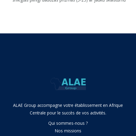
←
Article précédent
Article suivant
→
ALAE Group accompagne votre établissement en Afrique
Centrale pour le succès de vos activités.
Qui sommes-nous ?
Nos missions