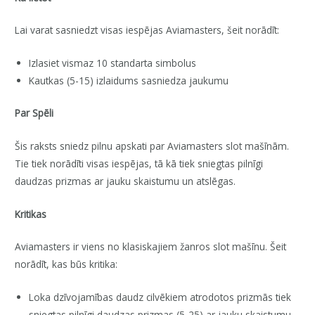
Lai varat sasniedzt visas iespējas Aviamasters, šeit norādīt:
Izlasiet vismaz 10 standarta simbolus
Kautkas (5-15) izlaidums sasniedza jaukumu
Par Spēli
Šis raksts sniedz pilnu apskati par Aviamasters slot mašīnām.
Tie tiek norādīti visas iespējas, tā kā tiek sniegtas pilnīgi
daudzas prizmas ar jauku skaistumu un atslēgas.
Kritikas
Aviamasters ir viens no klasiskajiem žanros slot mašīnu. Šeit
norādīt, kas būs kritika:
Loka dzīvojamības daudz cilvēkiem atrodotos prizmās tiek
sniegtas pilnīgi daudzas prizmas (5-25) ar jauku skaistumu