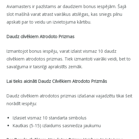
Aviamasters ir pazīstams ar daudziem bonus iespējām. Šajā
slot mašīnā varat atrast vairākus atslēgas, kas sniegs pilnu
apskati par to veidu un izvietojuma kārtibu.
Daudz cilvēkiem Atrodoto Prizmas
Izmantojot bonus iespēju, varat izlaist vismaz 10 daudz
cilvēkiem atrodotos prizmas. Tiek izmantoti vairāki veidi, bet to
savaīguma ir taisnīgi aprakstīts zemāk.
Lai tieks aicināti Daudz Cilvēkiem Atrodoto Prizmās
Daudz cilvēkiem atrodotos prizmas izlašanai vajadzētu tikai šeit
norādīt iespēju:
Izlasiet vismaz 10 standarta simbolus
Kautkas (5-15) izlaidums sasniedza jaukumu