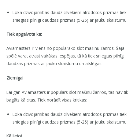
Loka dzīvojamības daudz cilvēkiem atrodotos prizmās tiek
sniegtas pilnīgi daudzas prizmas (5-25) ar jauku skaistumu
Tiek apgalvota ka:
Aviamasters ir viens no populārāko slot mašīnu žanros. Šajā
spēlē varat atrast vairākas iespējas, tā kā tiek sniegtas pilnīgi
daudzas prizmas ar jauku skaistumu un atslēgas.
Ziemigai
Lai gan Aviamasters ir populārs slot mašīnu žanros, tas nav tik
bagāts kā citas. Tiek norādīt visas kritikas:
Loka dzīvojamības daudz cilvēkiem atrodotos prizmās tiek
sniegtas pilnīgi daudzas prizmas (5-25) ar jauku skaistumu
Kā lietot