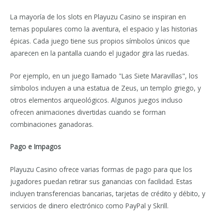
La mayoría de los slots en Playuzu Casino se inspiran en
temas populares como la aventura, el espacio y las historias
épicas. Cada juego tiene sus propios símbolos únicos que
aparecen en la pantalla cuando el jugador gira las ruedas.
Por ejemplo, en un juego llamado "Las Siete Maravillas", los
símbolos incluyen a una estatua de Zeus, un templo griego, y
otros elementos arqueológicos. Algunos juegos incluso
ofrecen animaciones divertidas cuando se forman
combinaciones ganadoras.
Pago e Impagos
Playuzu Casino ofrece varias formas de pago para que los
jugadores puedan retirar sus ganancias con facilidad. Estas
incluyen transferencias bancarias, tarjetas de crédito y débito, y
servicios de dinero electrónico como PayPal y Skrill.