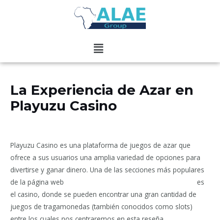
Aller
au
contenu
Menu
La Experiencia de Azar en
Playuzu Casino
/
Uncategorized
/ Par
jael
Playuzu Casino es una plataforma de juegos de azar que
ofrece a sus usuarios una amplia variedad de opciones para
divertirse y ganar dinero. Una de las secciones más populares
de la página web
échale un vistazo en playuzucasinoonline
es
el casino, donde se pueden encontrar una gran cantidad de
juegos de tragamonedas (también conocidos como slots)
entre los cuales nos centraremos en esta reseña.