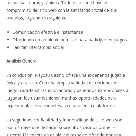
respuestas claras y rápidas. Todo esto contribuye al
compromiso del sitio web con la satisfacción total de sus
usuarios, logrando lo siguiente:
Comunicación efectiva e instantánea
Ofreciendo un ambiente primitivo para participar en juegos.
Facilitan intercambio social.
Análisis General
En conclusión, Playuzu Casino ofrece una experiencia jugable
única y atractiva. Con una amplia variedad de opciones de
juego, características innovadoras y beneficios excepcionales al
jugador, los usuarios tienen muchas oportunidades para
experimentar emocionantes aventuras en la plataforma.
La seguridad, confiabilidad y funcionalidad del sitio web son
puntos clave que destacan sobre otros casinos online. El
sistema fácilmente accesible y el respaldo ofrecido por una