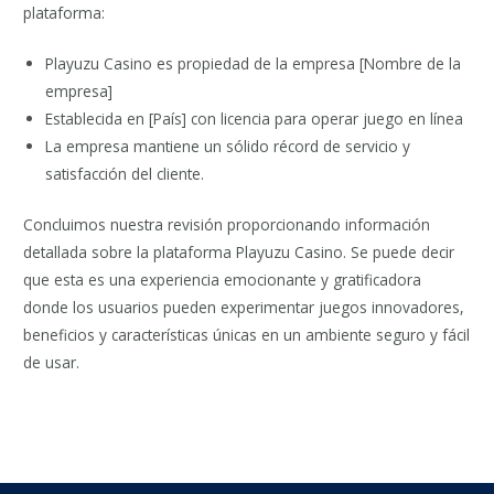
plataforma:
Playuzu Casino es propiedad de la empresa [Nombre de la
empresa]
Establecida en [País] con licencia para operar juego en línea
La empresa mantiene un sólido récord de servicio y
satisfacción del cliente.
Concluimos nuestra revisión proporcionando información
detallada sobre la plataforma Playuzu Casino. Se puede decir
que esta es una experiencia emocionante y gratificadora
donde los usuarios pueden experimentar juegos innovadores,
beneficios y características únicas en un ambiente seguro y fácil
de usar.
←
Article précédent
Article suivant
→