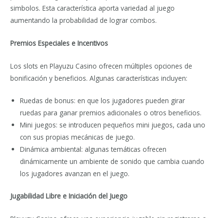
simbolos. Esta característica aporta variedad al juego
aumentando la probabilidad de lograr combos.
Premios Especiales e Incentivos
Los slots en Playuzu Casino ofrecen múltiples opciones de
bonificación y beneficios. Algunas características incluyen:
Ruedas de bonus: en que los jugadores pueden girar
ruedas para ganar premios adicionales o otros beneficios.
Mini juegos: se introducen pequeños mini juegos, cada uno
con sus propias mecánicas de juego.
Dinámica ambiental: algunas temáticas ofrecen
dinámicamente un ambiente de sonido que cambia cuando
los jugadores avanzan en el juego.
Jugabilidad Libre e Iniciación del Juego