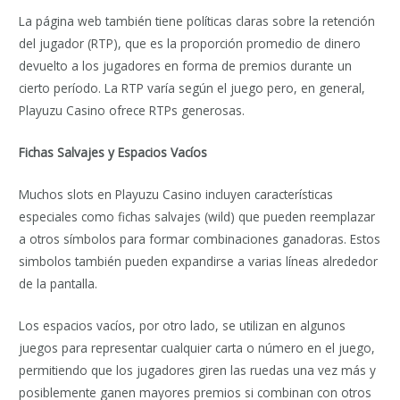
La página web también tiene políticas claras sobre la retención
del jugador (RTP), que es la proporción promedio de dinero
devuelto a los jugadores en forma de premios durante un
cierto período. La RTP varía según el juego pero, en general,
Playuzu Casino ofrece RTPs generosas.
Fichas Salvajes y Espacios Vacíos
Muchos slots en Playuzu Casino incluyen características
especiales como fichas salvajes (wild) que pueden reemplazar
a otros símbolos para formar combinaciones ganadoras. Estos
simbolos también pueden expandirse a varias líneas alrededor
de la pantalla.
Los espacios vacíos, por otro lado, se utilizan en algunos
juegos para representar cualquier carta o número en el juego,
permitiendo que los jugadores giren las ruedas una vez más y
posiblemente ganen mayores premios si combinan con otros