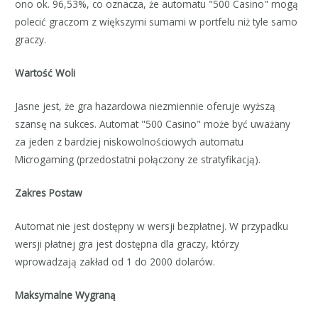
ono ok. 96,53%, co oznacza, że automatu "500 Casino" mogą
polecić graczom z większymi sumami w portfelu niż tyle samo
graczy.
Wartość Woli
Jasne jest, że gra hazardowa niezmiennie oferuje wyższą
szansę na sukces. Automat "500 Casino" może być uważany
za jeden z bardziej niskowolnościowych automatu
Microgaming (przedostatni połączony ze stratyfikacją).
Zakres Postaw
Automat nie jest dostępny w wersji bezpłatnej. W przypadku
wersji płatnej gra jest dostępna dla graczy, którzy
wprowadzają zakład od 1 do 2000 dolarów.
Maksymalne Wygraną