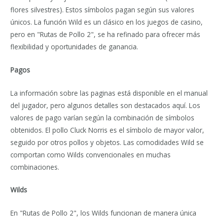
flores silvestres). Estos símbolos pagan según sus valores
únicos. La función Wild es un clásico en los juegos de casino,
pero en "Rutas de Pollo 2", se ha refinado para ofrecer más
flexibilidad y oportunidades de ganancia.
Pagos
La información sobre las paginas está disponible en el manual
del jugador, pero algunos detalles son destacados aquí. Los
valores de pago varían según la combinación de símbolos
obtenidos. El pollo Cluck Norris es el símbolo de mayor valor,
seguido por otros pollos y objetos. Las comodidades Wild se
comportan como Wilds convencionales en muchas
combinaciones.
Wilds
En "Rutas de Pollo 2", los Wilds funcionan de manera única