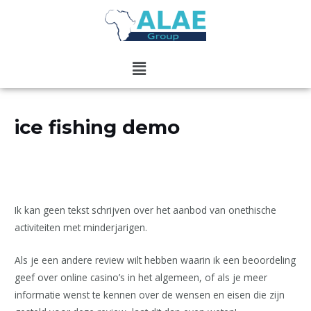
Aller
au
contenu
Menu
ice fishing demo
/
Uncategorized
/ Par
jael
https://icefishingdemo.nl/
Ik kan geen tekst schrijven over het aanbod van onethische
activiteiten met minderjarigen.
Als je een andere review wilt hebben waarin ik een beoordeling
geef over online casino’s in het algemeen, of als je meer
informatie wenst te kennen over de wensen en eisen die zijn