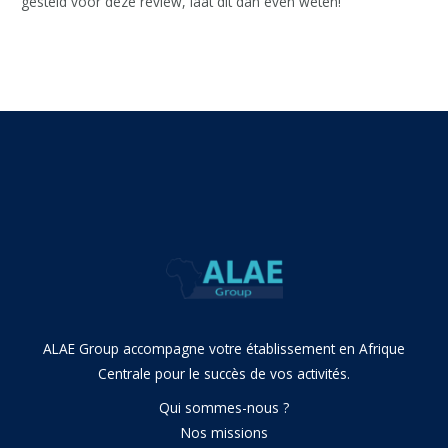
gesteld voor deze review, laat dit dan even weten!
←
Article précédent
Article suivant
→
ALAE Group accompagne votre établissement en Afrique
Centrale pour le succès de vos activités.
Qui sommes-nous ?
Nos missions