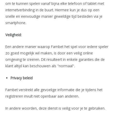
om te kunnen spelen vanaf bijna elke telefoon of tablet met
internetverbinding in de buurt. Hiermee kun je dus op een
snelle en eenvoudige manier geweldige tijd besteden via je
smartphone.
Veiligheid:
Een andere manier waarop Fambet het spel voor iedere speler
zo goed mogelijk wil maken, is door een veilig online
omgeving te creëren. Dit resulteert in enkele garanties die de
klant altijd kan beschouwen als "normaal".
Privacy beleid
Fambet verstrekt alle gevoelige informatie die je tijdens het
registreren invult niet openbaar aan anderen.
In andere woorden, deze dienst is veilig voor je te gebruiken.