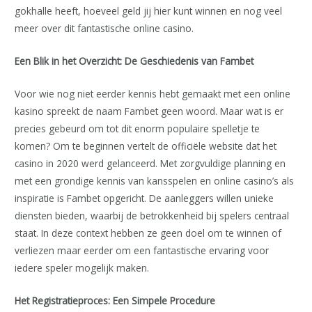
gokhalle heeft, hoeveel geld jij hier kunt winnen en nog veel
meer over dit fantastische online casino.
Een Blik in het Overzicht: De Geschiedenis van Fambet
Voor wie nog niet eerder kennis hebt gemaakt met een online
kasino spreekt de naam Fambet geen woord. Maar wat is er
precies gebeurd om tot dit enorm populaire spelletje te
komen? Om te beginnen vertelt de officiële website dat het
casino in 2020 werd gelanceerd. Met zorgvuldige planning en
met een grondige kennis van kansspelen en online casino’s als
inspiratie is Fambet opgericht. De aanleggers willen unieke
diensten bieden, waarbij de betrokkenheid bij spelers centraal
staat. In deze context hebben ze geen doel om te winnen of
verliezen maar eerder om een fantastische ervaring voor
iedere speler mogelijk maken.
Het Registratieproces: Een Simpele Procedure