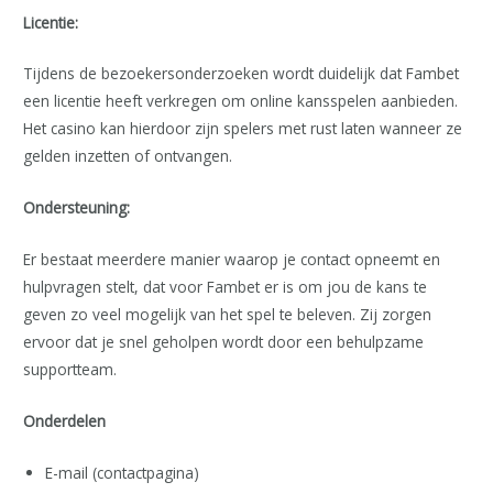
Licentie:
Tijdens de bezoekersonderzoeken wordt duidelijk dat Fambet
een licentie heeft verkregen om online kansspelen aanbieden.
Het casino kan hierdoor zijn spelers met rust laten wanneer ze
gelden inzetten of ontvangen.
Ondersteuning:
Er bestaat meerdere manier waarop je contact opneemt en
hulpvragen stelt, dat voor Fambet er is om jou de kans te
geven zo veel mogelijk van het spel te beleven. Zij zorgen
ervoor dat je snel geholpen wordt door een behulpzame
supportteam.
Onderdelen
E-mail (contactpagina)