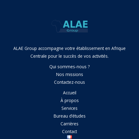
ALAE Group accompagne votre établissement en Afrique
Centrale pour le succès de vos activités.
Qui sommes-nous ?
Nos missions
Contactez-nous
Accueil
À propos
Services
Bureau d’études
Carrières
Contact