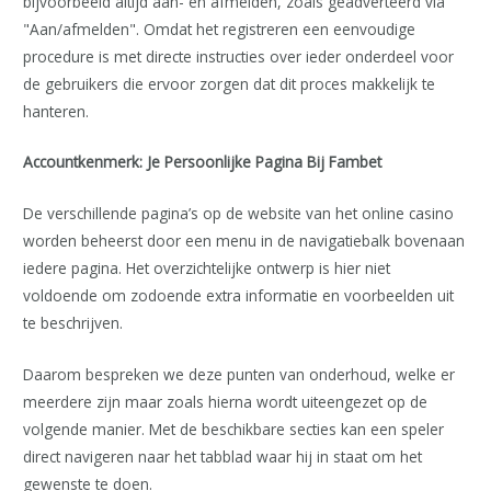
bijvoorbeeld altijd aan- en afmelden, zoals geadverteerd via
"Aan/afmelden". Omdat het registreren een eenvoudige
procedure is met directe instructies over ieder onderdeel voor
de gebruikers die ervoor zorgen dat dit proces makkelijk te
hanteren.
Accountkenmerk: Je Persoonlijke Pagina Bij Fambet
De verschillende pagina’s op de website van het online casino
worden beheerst door een menu in de navigatiebalk bovenaan
iedere pagina. Het overzichtelijke ontwerp is hier niet
voldoende om zodoende extra informatie en voorbeelden uit
te beschrijven.
Daarom bespreken we deze punten van onderhoud, welke er
meerdere zijn maar zoals hierna wordt uiteengezet op de
volgende manier. Met de beschikbare secties kan een speler
direct navigeren naar het tabblad waar hij in staat om het
gewenste te doen.