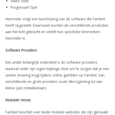
Video Slots
Progressief Spel
Hieronder volgt een beschrijving van de software die Fambet
heeft opgesteld. Daarnaast worden de verschillende producties
aan het licht gebracht en vertelt hun specifieke kenmerken
hieronder in.
Software Providers:
Een ander belangrijk onderdeel is de software providers
waarvan ieder zijn eigen bijdrage doet om te zorgen dat je een
unieke ervaring krijgt tijdens online gamblen op Fambet. Van
verschillende en grote providers zoals Microgaming tot aan
kleine spel ontwikkelaars.
Mobieler Versie
Fambet beschikt over beide mobiele websites die zijn gemaakt