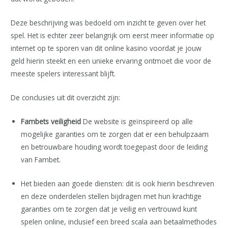
Deze beschrijving was bedoeld om inzicht te geven over het
spel. Het is echter zeer belangrijk om eerst meer informatie op
internet op te sporen van dit online kasino voordat je jouw
geld hierin steekt en een unieke ervaring ontmoet die voor de
meeste spelers interessant blijft.
De conclusies uit dit overzicht zijn:
Fambets veiligheid
De website is geïnspireerd op alle
mogelijke garanties om te zorgen dat er een behulpzaam
en betrouwbare houding wordt toegepast door de leiding
van Fambet.
Het bieden aan goede diensten: dit is ook hierin beschreven
en deze onderdelen stellen bijdragen met hun krachtige
garanties om te zorgen dat je veilig en vertrouwd kunt
spelen online, inclusief een breed scala aan betaalmethodes