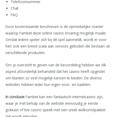
Telefoonnummer
Chat
FAQ
Door bovenstaande beschreven is de opmerkelijke manier
waarop Fambet deze online casino ervaring mogelijk maakt.
Omdat iedere speler zich bij dit spel aanmeldt, wordt er voor
hen ook een breed scala aan services geboden die bestaan uit
verschillende producten.
Om je overzicht te geven van de beoordeling hebben we elk
aspect afzonderlijk behandeld dat het casino heeft opgestel
om klanten zo veel mogelijk kansen te bieden. De diverse
websites hebben ieder hun eigen voor- en nadelen.
In conclusie
Fambet kan een fantastisch internetcasino zijn,
waar je met behulp van de website eenvoudig je eerste
gokkast of live casino speelt met een uniek welkomstpakket
dat wordt geboden.