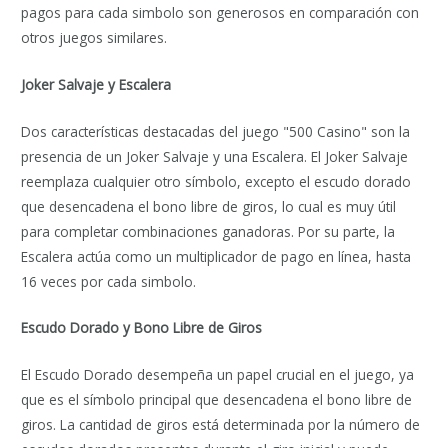
pagos para cada simbolo son generosos en comparación con
otros juegos similares.
Joker Salvaje y Escalera
Dos características destacadas del juego "500 Casino" son la
presencia de un Joker Salvaje y una Escalera. El Joker Salvaje
reemplaza cualquier otro símbolo, excepto el escudo dorado
que desencadena el bono libre de giros, lo cual es muy útil
para completar combinaciones ganadoras. Por su parte, la
Escalera actúa como un multiplicador de pago en línea, hasta
16 veces por cada simbolo.
Escudo Dorado y Bono Libre de Giros
El Escudo Dorado desempeña un papel crucial en el juego, ya
que es el símbolo principal que desencadena el bono libre de
giros. La cantidad de giros está determinada por la número de