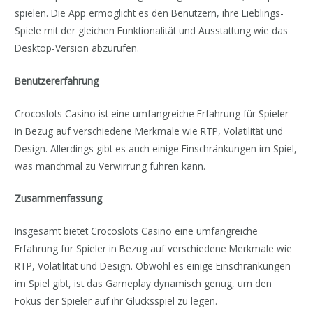
spielen. Die App ermöglicht es den Benutzern, ihre Lieblings-
Spiele mit der gleichen Funktionalität und Ausstattung wie das
Desktop-Version abzurufen.
Benutzererfahrung
Crocoslots Casino ist eine umfangreiche Erfahrung für Spieler
in Bezug auf verschiedene Merkmale wie RTP, Volatilität und
Design. Allerdings gibt es auch einige Einschränkungen im Spiel,
was manchmal zu Verwirrung führen kann.
Zusammenfassung
Insgesamt bietet Crocoslots Casino eine umfangreiche
Erfahrung für Spieler in Bezug auf verschiedene Merkmale wie
RTP, Volatilität und Design. Obwohl es einige Einschränkungen
im Spiel gibt, ist das Gameplay dynamisch genug, um den
Fokus der Spieler auf ihr Glücksspiel zu legen.