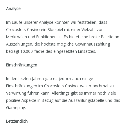
Analyse
Im Laufe unserer Analyse konnten wir feststellen, dass
Crocoslots Casino ein Slotspiel mit einer Vielzahl von
Merkmalen und Funktionen ist. Es bietet eine breite Palette an
Auszahlungen, die höchste mögliche Gewinnauszahlung
beträgt 10.000-fache des eingesetzten Einsatzes.
Einschränkungen
In den letzten Jahren gab es jedoch auch einige
Einschränkungen im Crocoslots Casino, was manchmal zu
Verwirrung führen kann. Allerdings gibt es immer noch viele
positive Aspekte in Bezug auf die Auszahlungstabelle und das
Gameplay.
Letztendlich