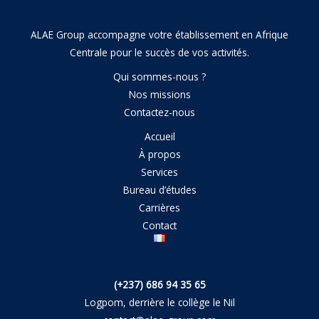
ALAE Group accompagne votre établissement en Afrique
Centrale pour le succès de vos activités.
Qui sommes-nous ?
Nos missions
Contactez-nous
Accueil
À propos
Services
Bureau d’études
Carrières
Contact
(+237)
686 94 35 65
Logpom, derrière le collège le Nil