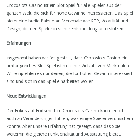
Crocoslots Casino ist ein Slot-Spiel für alle Spieler aus der
ganzen Welt, die sich für hohe Gewinne interessieren. Das Spiel
bietet eine breite Palette an Merkmale wie RTP, Volatilität und
Design, die den Spieler in seiner Entscheidung unterstützen.
Erfahrungen
Insgesamt haben wir festgestellt, dass Crocoslots Casino ein
umfangreiches Slot-Spiel ist mit einer Vielzahl von Merkmalen.
Wir empfehlen es nur denen, die für hohen Gewinn interessiert
sind und sich in das Spiel einarbeiten wollen.
Neue Entwicklungen
Der Fokus auf Fortschritt im Crocoslots Casino kann jedoch
auch zu Veränderungen führen, was einige Spieler verunsichern
könnte. Aber unsere Erfahrung hat gezeigt, dass das Spiel
weiterhin die gleiche Funktionalität und Ausstattung bietet.