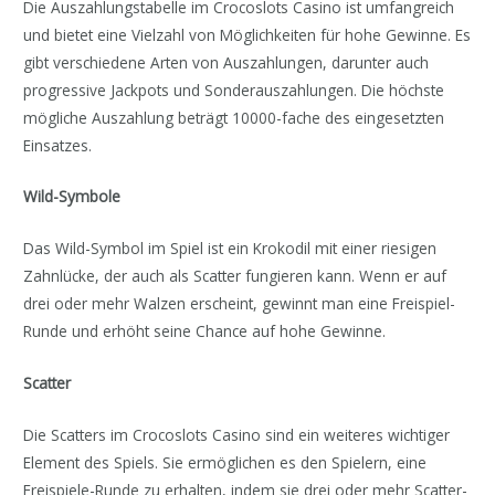
Die Auszahlungstabelle im Crocoslots Casino ist umfangreich
und bietet eine Vielzahl von Möglichkeiten für hohe Gewinne. Es
gibt verschiedene Arten von Auszahlungen, darunter auch
progressive Jackpots und Sonderauszahlungen. Die höchste
mögliche Auszahlung beträgt 10000-fache des eingesetzten
Einsatzes.
Wild-Symbole
Das Wild-Symbol im Spiel ist ein Krokodil mit einer riesigen
Zahnlücke, der auch als Scatter fungieren kann. Wenn er auf
drei oder mehr Walzen erscheint, gewinnt man eine Freispiel-
Runde und erhöht seine Chance auf hohe Gewinne.
Scatter
Die Scatters im Crocoslots Casino sind ein weiteres wichtiger
Element des Spiels. Sie ermöglichen es den Spielern, eine
Freispiele-Runde zu erhalten, indem sie drei oder mehr Scatter-