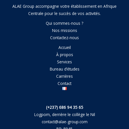
ALAE Group accompagne votre établissement en Afrique
Centrale pour le succès de vos activités.
Qui sommes-nous ?
Nos missions
Contactez-nous
Accueil
À propos
Services
Bureau d’études
Carrières
Contact
(+237)
686 94 35 65
Logpom, derrière le collège le Nil
contact@alae-group.com
BP: 8945