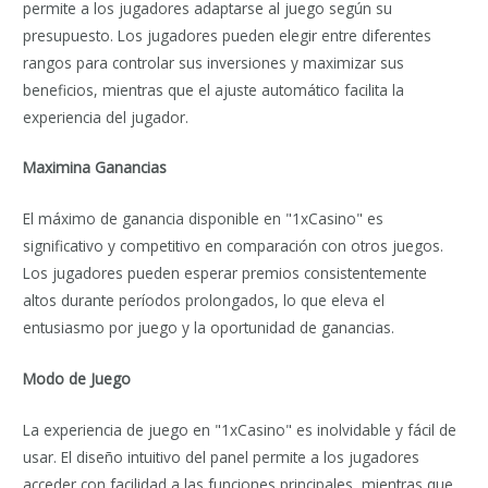
permite a los jugadores adaptarse al juego según su
presupuesto. Los jugadores pueden elegir entre diferentes
rangos para controlar sus inversiones y maximizar sus
beneficios, mientras que el ajuste automático facilita la
experiencia del jugador.
Maximina Ganancias
El máximo de ganancia disponible en "1xCasino" es
significativo y competitivo en comparación con otros juegos.
Los jugadores pueden esperar premios consistentemente
altos durante períodos prolongados, lo que eleva el
entusiasmo por juego y la oportunidad de ganancias.
Modo de Juego
La experiencia de juego en "1xCasino" es inolvidable y fácil de
usar. El diseño intuitivo del panel permite a los jugadores
acceder con facilidad a las funciones principales, mientras que