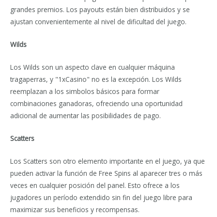
grandes premios. Los payouts están bien distribuidos y se
ajustan convenientemente al nivel de dificultad del juego.
Wilds
Los Wilds son un aspecto clave en cualquier máquina
tragaperras, y "1xCasino" no es la excepción. Los Wilds
reemplazan a los simbolos básicos para formar
combinaciones ganadoras, ofreciendo una oportunidad
adicional de aumentar las posibilidades de pago.
Scatters
Los Scatters son otro elemento importante en el juego, ya que
pueden activar la función de Free Spins al aparecer tres o más
veces en cualquier posición del panel. Esto ofrece a los
jugadores un período extendido sin fin del juego libre para
maximizar sus beneficios y recompensas.