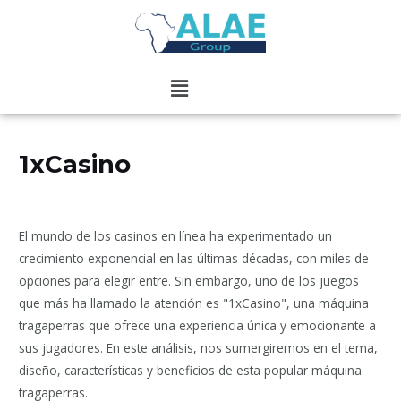
Aller
au
contenu
Menu
1xCasino
/
Uncategorized
/ Par
jael
El mundo de los casinos en línea ha experimentado un
crecimiento exponencial en las últimas décadas, con miles de
opciones para elegir entre. Sin embargo, uno de los juegos
que más ha llamado la atención es "1xCasino", una máquina
tragaperras que ofrece una experiencia única y emocionante a
sus jugadores. En este análisis, nos sumergiremos en el tema,
diseño, características y beneficios de esta popular máquina
tragaperras.