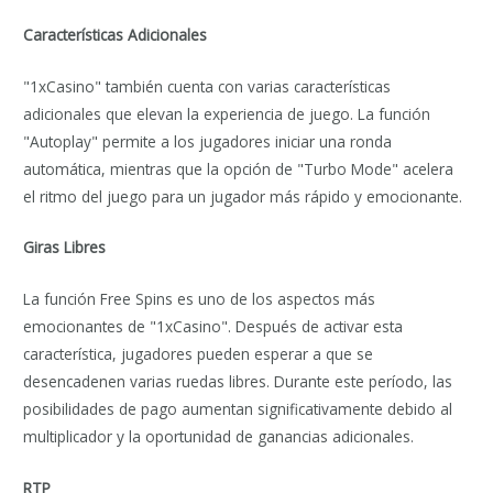
Características Adicionales
"1xCasino" también cuenta con varias características
adicionales que elevan la experiencia de juego. La función
"Autoplay" permite a los jugadores iniciar una ronda
automática, mientras que la opción de "Turbo Mode" acelera
el ritmo del juego para un jugador más rápido y emocionante.
Giras Libres
La función Free Spins es uno de los aspectos más
emocionantes de "1xCasino". Después de activar esta
característica, jugadores pueden esperar a que se
desencadenen varias ruedas libres. Durante este período, las
posibilidades de pago aumentan significativamente debido al
multiplicador y la oportunidad de ganancias adicionales.
RTP