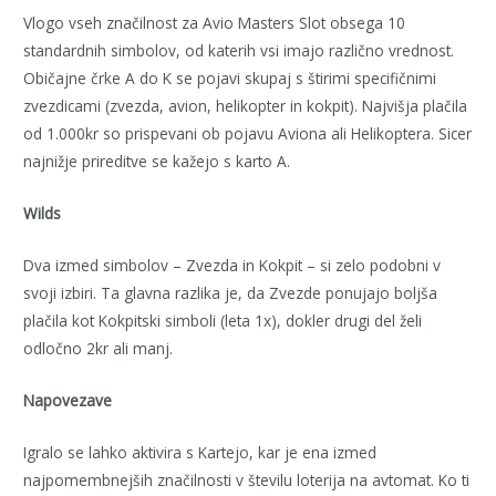
Vlogo vseh značilnost za Avio Masters Slot obsega 10
standardnih simbolov, od katerih vsi imajo različno vrednost.
Običajne črke A do K se pojavi skupaj s štirimi specifičnimi
zvezdicami (zvezda, avion, helikopter in kokpit). Najvišja plačila
od 1.000kr so prispevani ob pojavu Aviona ali Helikoptera. Sicer
najnižje prireditve se kažejo s karto A.
Wilds
Dva izmed simbolov – Zvezda in Kokpit – si zelo podobni v
svoji izbiri. Ta glavna razlika je, da Zvezde ponujajo boljša
plačila kot Kokpitski simboli (leta 1x), dokler drugi del želi
odločno 2kr ali manj.
Napovezave
Igralo se lahko aktivira s Kartejo, kar je ena izmed
najpomembnejših značilnosti v številu loterija na avtomat. Ko ti