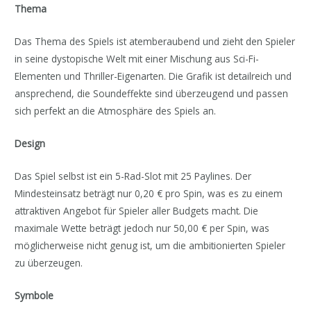
Thema
Das Thema des Spiels ist atemberaubend und zieht den Spieler
in seine dystopische Welt mit einer Mischung aus Sci-Fi-
Elementen und Thriller-Eigenarten. Die Grafik ist detailreich und
ansprechend, die Soundeffekte sind überzeugend und passen
sich perfekt an die Atmosphäre des Spiels an.
Design
Das Spiel selbst ist ein 5-Rad-Slot mit 25 Paylines. Der
Mindesteinsatz beträgt nur 0,20 € pro Spin, was es zu einem
attraktiven Angebot für Spieler aller Budgets macht. Die
maximale Wette beträgt jedoch nur 50,00 € per Spin, was
möglicherweise nicht genug ist, um die ambitionierten Spieler
zu überzeugen.
Symbole