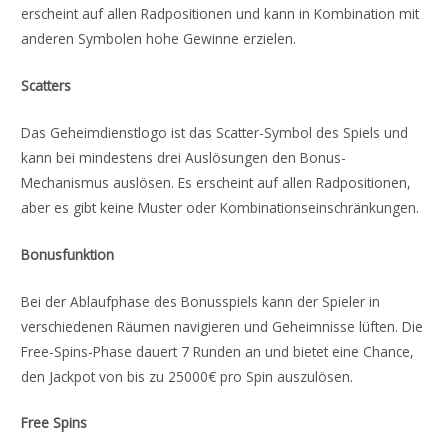
erscheint auf allen Radpositionen und kann in Kombination mit
anderen Symbolen hohe Gewinne erzielen.
Scatters
Das Geheimdienstlogo ist das Scatter-Symbol des Spiels und
kann bei mindestens drei Auslösungen den Bonus-
Mechanismus auslösen. Es erscheint auf allen Radpositionen,
aber es gibt keine Muster oder Kombinationseinschränkungen.
Bonusfunktion
Bei der Ablaufphase des Bonusspiels kann der Spieler in
verschiedenen Räumen navigieren und Geheimnisse lüften. Die
Free-Spins-Phase dauert 7 Runden an und bietet eine Chance,
den Jackpot von bis zu 25000€ pro Spin auszulösen.
Free Spins