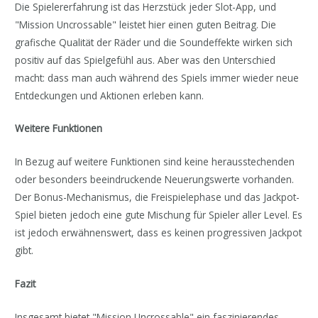
Die Spielererfahrung ist das Herzstück jeder Slot-App, und
"Mission Uncrossable" leistet hier einen guten Beitrag. Die
grafische Qualität der Räder und die Soundeffekte wirken sich
positiv auf das Spielgefühl aus. Aber was den Unterschied
macht: dass man auch während des Spiels immer wieder neue
Entdeckungen und Aktionen erleben kann.
Weitere Funktionen
In Bezug auf weitere Funktionen sind keine herausstechenden
oder besonders beeindruckende Neuerungswerte vorhanden.
Der Bonus-Mechanismus, die Freispielephase und das Jackpot-
Spiel bieten jedoch eine gute Mischung für Spieler aller Level. Es
ist jedoch erwähnenswert, dass es keinen progressiven Jackpot
gibt.
Fazit
Insgesamt bietet "Mission Uncrossable" ein faszinierendes